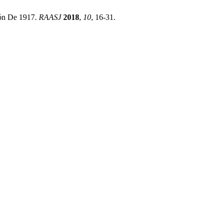
ión De 1917.
RAASJ
2018
,
10
, 16-31.