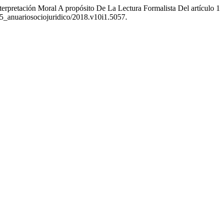
terpretación Moral A propósito De La Lectura Formalista Del artícul
465_anuariosociojuridico/2018.v10i1.5057.