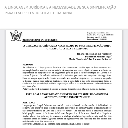
Voltar
A LINGUAGEM JURÍDICA E A NECESSIDADE DE SUA SIMPLIFICAÇÃO
aos
PARA O ACESSO À JUSTICA E CIDADANIA
Detalhes
do
Artigo
Bai
Ba
PD