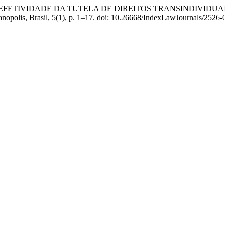
OS PARA A EFETIVIDADE DA TUTELA DE DIREITOS TRANSINDIV
ianopolis, Brasil, 5(1), p. 1–17. doi: 10.26668/IndexLawJournals/252