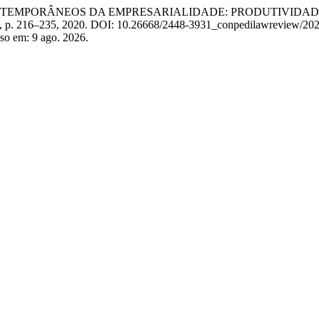
CONTEMPORÂNEOS DA EMPRESARIALIDADE: PRODUTIVIDA
 n. 1, p. 216–235, 2020. DOI: 10.26668/2448-3931_conpedilawreview/20
sso em: 9 ago. 2026.