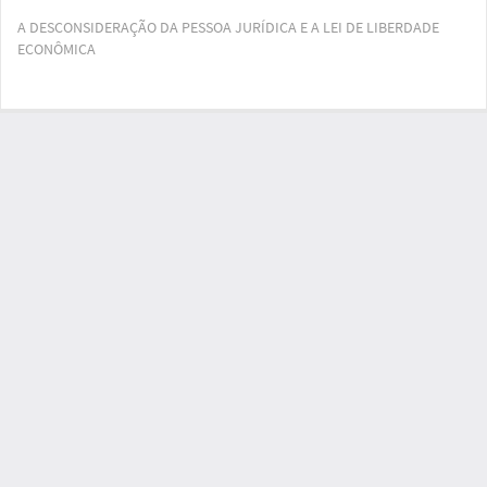
Voltar
A DESCONSIDERAÇÃO DA PESSOA JURÍDICA E A LEI DE LIBERDADE
aos
ECONÔMICA
Detalhes
do
Artigo
Bai
Ba
PD