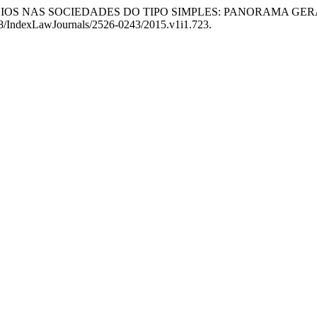
OS SÓCIOS NAS SOCIEDADES DO TIPO SIMPLES: PANORAMA 
6668/IndexLawJournals/2526-0243/2015.v1i1.723.