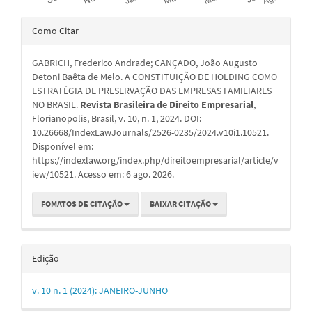
Detalhes
Como Citar
do
GABRICH, Frederico Andrade; CANÇADO, João Augusto
artigo
Detoni Baêta de Melo. A CONSTITUIÇÃO DE HOLDING COMO
ESTRATÉGIA DE PRESERVAÇÃO DAS EMPRESAS FAMILIARES
NO BRASIL.
Revista Brasileira de Direito Empresarial
,
Florianopolis, Brasil, v. 10, n. 1, 2024. DOI:
10.26668/IndexLawJournals/2526-0235/2024.v10i1.10521.
Disponível em:
https://indexlaw.org/index.php/direitoempresarial/article/v
iew/10521. Acesso em: 6 ago. 2026.
FOMATOS DE CITAÇÃO
BAIXAR CITAÇÃO
Edição
v. 10 n. 1 (2024): JANEIRO-JUNHO