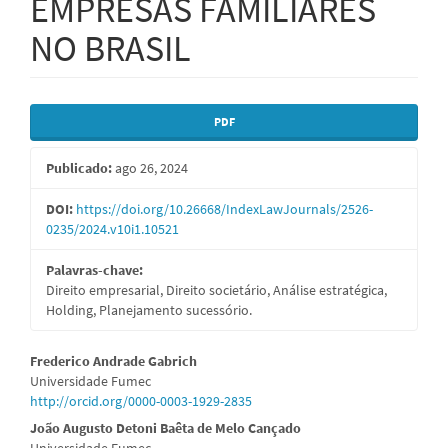
EMPRESAS FAMILIARES
NO BRASIL
Barra
PDF
lateral
Publicado:
ago 26, 2024
de
artigos
DOI:
https://doi.org/10.26668/IndexLawJournals/2526-
0235/2024.v10i1.10521
Palavras-chave:
Direito empresarial, Direito societário, Análise estratégica,
Holding, Planejamento sucessório.
Conteúdo
Frederico Andrade Gabrich
Universidade Fumec
do
http://orcid.org/0000-0003-1929-2835
artigo
João Augusto Detoni Baêta de Melo Cançado
Universidade Fumec