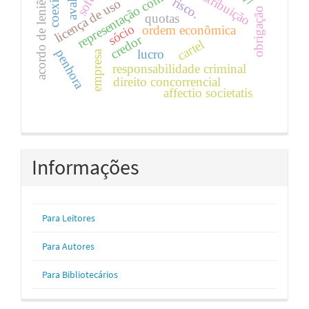
representação comercial.
acordo de leniência
distribuição
risco.
licença de uso
aval
obrigação
quotas
sócio
ordem econômica
credor
cartel
penhora
lucro
empresa
responsabilidade criminal
direito concorrencial
affectio societatis
Informações
Para Leitores
Para Autores
Para Bibliotecários