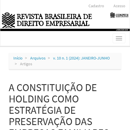
Navegação
Cadastro
Acesso
Principal
Conteúdo
principal
Barra
Lateral
Toggl
naviga
Início
Arquivos
v. 10 n. 1 (2024): JANEIRO-JUNHO
Artigos
A CONSTITUIÇÃO DE
HOLDING COMO
ESTRATÉGIA DE
PRESERVAÇÃO DAS