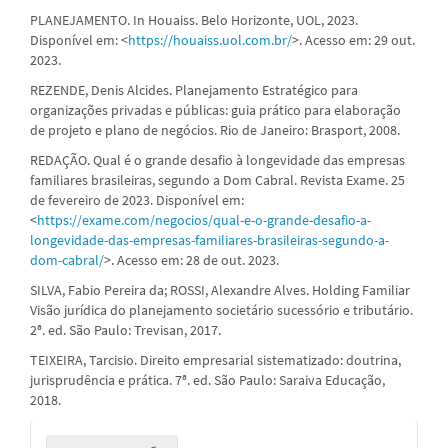
PLANEJAMENTO. In Houaiss. Belo Horizonte, UOL, 2023.
Disponível em: <
https://houaiss.uol.com.br/
>. Acesso em: 29 out.
2023.
REZENDE, Denis Alcides. Planejamento Estratégico para
organizações privadas e públicas: guia prático para elaboração
de projeto e plano de negócios. Rio de Janeiro: Brasport, 2008.
REDAÇÃO. Qual é o grande desafio à longevidade das empresas
familiares brasileiras, segundo a Dom Cabral. Revista Exame. 25
de fevereiro de 2023. Disponível em:
<
https://exame.com/negocios/qual-e-o-grande-desafio-a-
longevidade-das-empresas-familiares-brasileiras-segundo-a-
dom-cabral/
>. Acesso em: 28 de out. 2023.
SILVA, Fabio Pereira da; ROSSI, Alexandre Alves. Holding Familiar
Visão jurídica do planejamento societário sucessório e tributário.
2ª. ed. São Paulo: Trevisan, 2017.
TEIXEIRA, Tarcisio. Direito empresarial sistematizado: doutrina,
jurisprudência e prática. 7ª. ed. São Paulo: Saraiva Educação,
2018.
Enviar