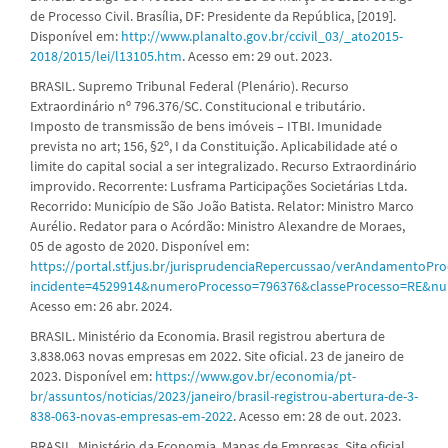
de Processo Civil. Brasília, DF: Presidente da República, [2019].
Disponível em:
http://www.planalto.gov.br/ccivil_03/_ato2015-
2018/2015/lei/l13105.htm
. Acesso em: 29 out. 2023.
BRASIL. Supremo Tribunal Federal (Plenário). Recurso
Extraordinário nº 796.376/SC. Constitucional e tributário.
Imposto de transmissão de bens imóveis – ITBI. Imunidade
prevista no art; 156, §2º, I da Constituição. Aplicabilidade até o
limite do capital social a ser integralizado. Recurso Extraordinário
improvido. Recorrente: Lusframa Participações Societárias Ltda.
Recorrido: Município de São João Batista. Relator: Ministro Marco
Aurélio. Redator para o Acórdão: Ministro Alexandre de Moraes,
05 de agosto de 2020. Disponível em:
https://portal.stf.jus.br/jurisprudenciaRepercussao/verAndamentoPro
incidente=4529914&numeroProcesso=796376&classeProcesso=RE&n
Acesso em: 26 abr. 2024.
BRASIL. Ministério da Economia. Brasil registrou abertura de
3.838.063 novas empresas em 2022. Site oficial. 23 de janeiro de
2023. Disponível em:
https://www.gov.br/economia/pt-
br/assuntos/noticias/2023/janeiro/brasil-registrou-abertura-de-3-
838-063-novas-empresas-em-2022
. Acesso em: 28 de out. 2023.
BRASIL. Ministério da Economia. Mapas de Empresas. Site oficial.