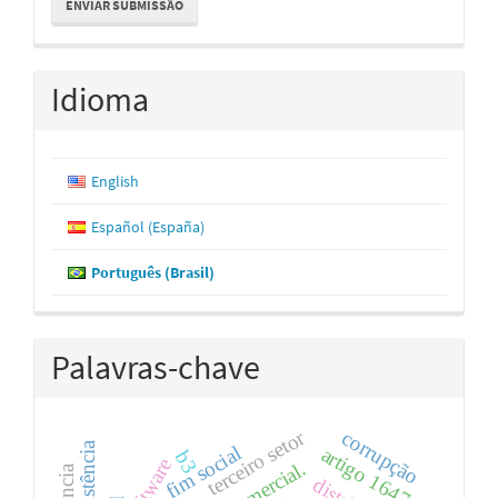
ENVIAR SUBMISSÃO
Submissão
Idioma
English
Español (España)
Português (Brasil)
Palavras-chave
terceiro setor
corrupção
coexistência
fim social
artigo 1647
b3
software