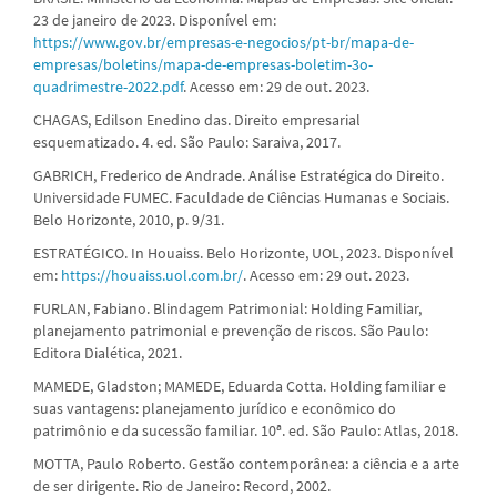
23 de janeiro de 2023. Disponível em:
https://www.gov.br/empresas-e-negocios/pt-br/mapa-de-
empresas/boletins/mapa-de-empresas-boletim-3o-
quadrimestre-2022.pdf
. Acesso em: 29 de out. 2023.
CHAGAS, Edilson Enedino das. Direito empresarial
esquematizado. 4. ed. São Paulo: Saraiva, 2017.
GABRICH, Frederico de Andrade. Análise Estratégica do Direito.
Universidade FUMEC. Faculdade de Ciências Humanas e Sociais.
Belo Horizonte, 2010, p. 9/31.
ESTRATÉGICO. In Houaiss. Belo Horizonte, UOL, 2023. Disponível
em:
https://houaiss.uol.com.br/
. Acesso em: 29 out. 2023.
FURLAN, Fabiano. Blindagem Patrimonial: Holding Familiar,
planejamento patrimonial e prevenção de riscos. São Paulo:
Editora Dialética, 2021.
MAMEDE, Gladston; MAMEDE, Eduarda Cotta. Holding familiar e
suas vantagens: planejamento jurídico e econômico do
patrimônio e da sucessão familiar. 10ª. ed. São Paulo: Atlas, 2018.
MOTTA, Paulo Roberto. Gestão contemporânea: a ciência e a arte
de ser dirigente. Rio de Janeiro: Record, 2002.