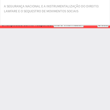
Voltar
A SEGURANÇA NACIONAL E A INSTRUMENTALIZAÇÃO DO DIREITO:
aos
LAWFARE E O SEQUESTRO DE MOVIMENTOS SOCIAIS
Detalhes
do
Artigo
Bai
Ba
PD