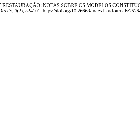
ANCESA E RESTAURAÇÃO: NOTAS SOBRE OS MODELOS CONSTI
Direito
,
3
(2), 82–101. https://doi.org/10.26668/IndexLawJournals/252