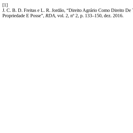
[1]
J. C. B. D. Freitas e L. R. Jordão, “Direito Agrário Como Direito D
Propriedade E Posse”,
RDA
, vol. 2, nº 2, p. 133–150, dez. 2016.