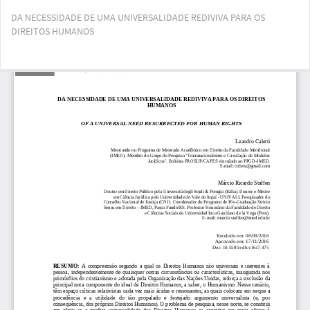
Voltar
DA NECESSIDADE DE UMA UNIVERSALIDADE REDIVIVA PARA OS
aos
DIREITOS HUMANOS
Detalhes
do
Artigo
Bai
Ba
PD