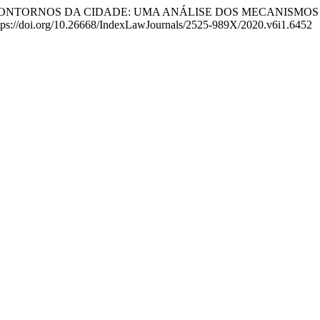
TICA E OS CONTORNOS DA CIDADE: UMA ANÁLISE DOS MECAN
ttps://doi.org/10.26668/IndexLawJournals/2525-989X/2020.v6i1.6452