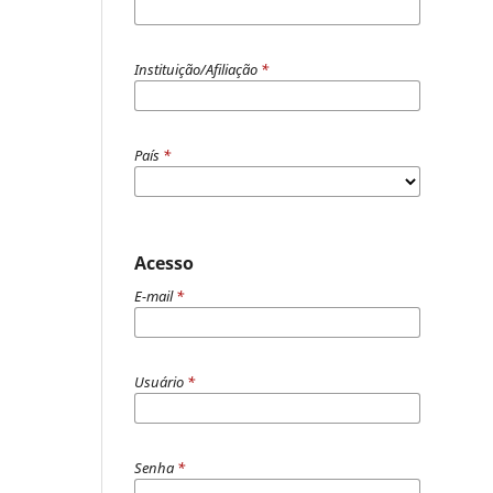
Instituição/Afiliação
*
País
*
Acesso
E-mail
*
Usuário
*
Senha
*