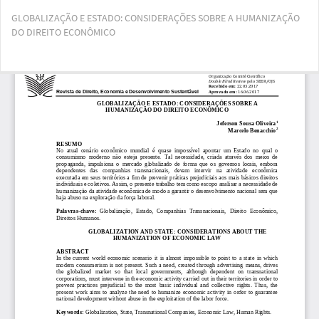
Voltar
GLOBALIZAÇÃO E ESTADO: CONSIDERAÇÕES SOBRE A HUMANIZAÇÃO
aos
DO DIREITO ECONÔMICO
Detalhes
do
Artigo
Bai
Ba
PD