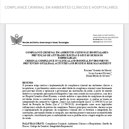
Voltar
COMPLIANCE CRIMINAL EM AMBIENTES CLÍNICOS E HOSPITALARES:
aos
Detalhes
do
Bai
Ba
Artigo
PD