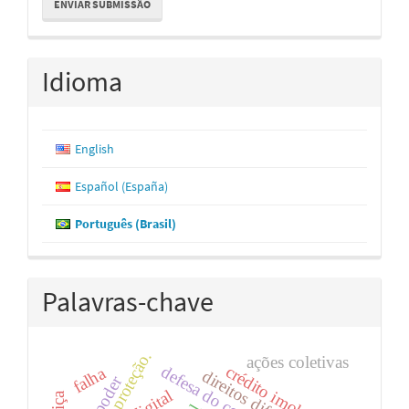
ENVIAR SUBMISSÃO
Submissão
Idioma
English
Español (España)
Português (Brasil)
Palavras-chave
proteção.
ações coletivas
crédito imobiliário
defesa do consumidor
falha
direitos difusos
poder