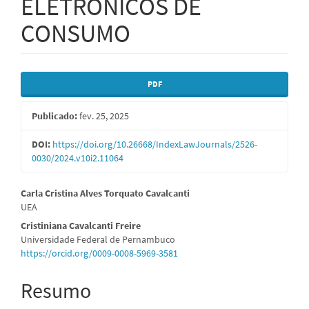
ELETRÔNICOS DE
CONSUMO
Barra
PDF
lateral
Publicado:
fev. 25, 2025
de
artigos
DOI:
https://doi.org/10.26668/IndexLawJournals/2526-
0030/2024.v10i2.11064
Conteúdo
Carla Cristina Alves Torquato Cavalcanti
UEA
do
Cristiniana Cavalcanti Freire
artigo
Universidade Federal de Pernambuco
https://orcid.org/0009-0008-5969-3581
principal
Resumo