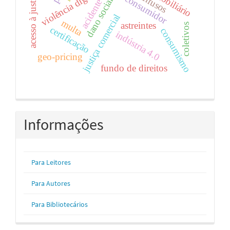
violência digital
acesso à justiça
dano social
acidente
justiça comercial
multa
astreintes
coletivos
certificação
consumismo
indústria 4.0
geo-pricing
fundo de direitos
Informações
Para Leitores
Para Autores
Para Bibliotecários