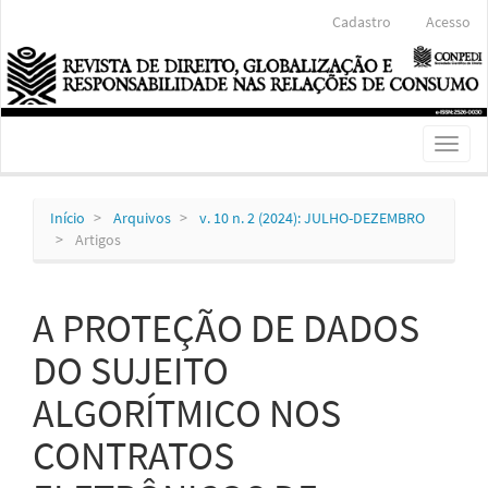
Navegação
Cadastro
Acesso
Principal
Conteúdo
principal
Barra
Lateral
Toggl
naviga
Início
Arquivos
v. 10 n. 2 (2024): JULHO-DEZEMBRO
Artigos
A PROTEÇÃO DE DADOS
DO SUJEITO
ALGORÍTMICO NOS
CONTRATOS