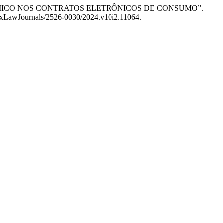
O ALGORÍTMICO NOS CONTRATOS ELETRÔNICOS DE CONSUMO”.
IndexLawJournals/2526-0030/2024.v10i2.11064.