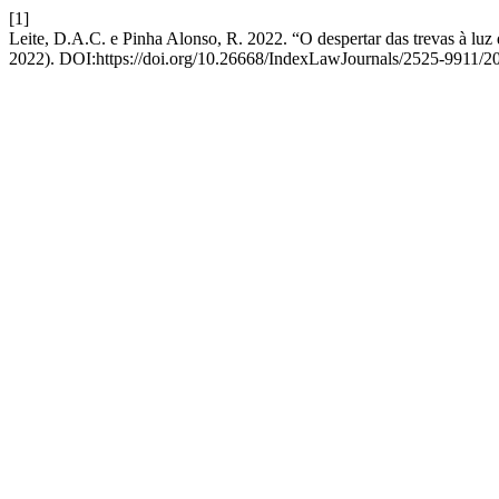
[1]
Leite, D.A.C. e Pinha Alonso, R. 2022. “O despertar das trevas à luz d
2022). DOI:https://doi.org/10.26668/IndexLawJournals/2525-9911/2