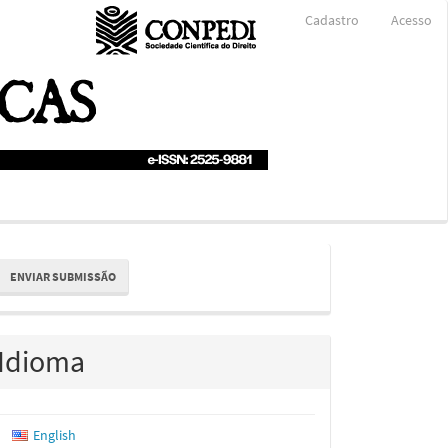
Cadastro
Acesso
nviar
ENVIAR SUBMISSÃO
ubmissão
Idioma
English