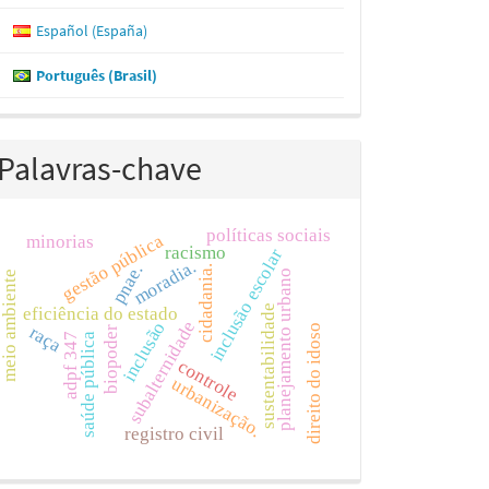
Español (España)
Português (Brasil)
Palavras-chave
políticas sociais
gestão pública
minorias
racismo
inclusão escolar
moradia.
pnae.
cidadania.
planejamento urbano
meio ambiente
sustentabilidade
eficiência do estado
subalternidade
inclusão
raça
direito do idoso
biopoder
adpf 347
saúde pública
controle
urbanização.
registro civil