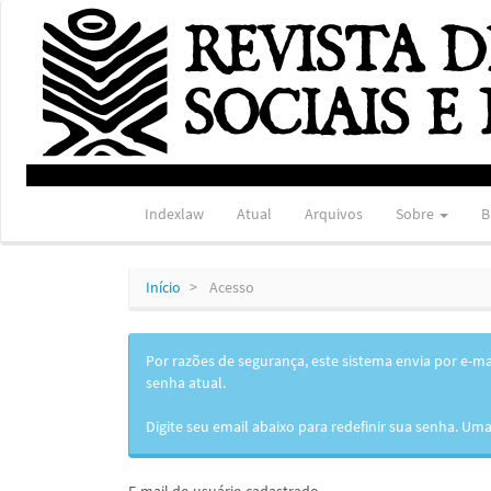
Navegação
Principal
Conteúdo
principal
Barra
Lateral
Indexlaw
Atual
Arquivos
Sobre
B
Início
Acesso
Por razões de segurança, este sistema envia por e-m
senha atual.
Digite seu email abaixo para redefinir sua senha. Um