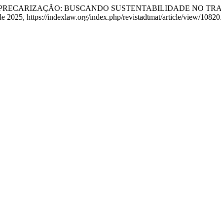
ADE E A PRECARIZAÇÃO: BUSCANDO SUSTENTABILIDADE NO 
o de 2025, https://indexlaw.org/index.php/revistadtmat/article/view/10820