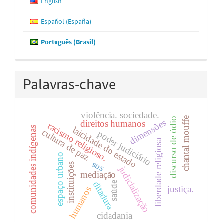
English
Español (España)
Português (Brasil)
Palavras-chave
violência. sociedade.
chantal mouffe
discurso de ódio
dimensões
direitos humanos
racismo religioso.
laicidade do estado
comunidades indígenas
cultura de paz
poder judiciário
liberdade religiosa
espaço urbano
sus
instituições
judicialização
mediação
ditadura
saúde
justiça.
humanos
cidadania