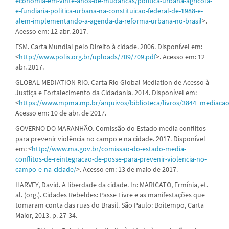
economia-em-vinte-anos-de-mudancas/politica-urbana-agricola-
e-fundiaria-politica-urbana-na-constituicao-federal-de-1988-e-
alem-implementando-a-agenda-da-reforma-urbana-no-brasil
>.
Acesso em: 12 abr. 2017.
FSM. Carta Mundial pelo Direito à cidade. 2006. Disponível em:
<
http://www.polis.org.br/uploads/709/709.pdf
>. Acesso em: 12
abr. 2017.
GLOBAL MEDIATION RIO. Carta Rio Global Mediation de Acesso à
Justiça e Fortalecimento da Cidadania. 2014. Disponível em:
<
https://www.mpma.mp.br/arquivos/biblioteca/livros/3844_mediacao
Acesso em: 10 de abr. de 2017.
GOVERNO DO MARANHÃO. Comissão do Estado media conflitos
para prevenir violência no campo e na cidade. 2017. Disponível
em: <
http://www.ma.gov.br/comissao-do-estado-media-
conflitos-de-reintegracao-de-posse-para-prevenir-violencia-no-
campo-e-na-cidade/
>. Acesso em: 13 de maio de 2017.
HARVEY, David. A liberdade da cidade. In: MARICATO, Ermínia, et.
al. (org.). Cidades Rebeldes: Passe Livre e as manifestações que
tomaram conta das ruas do Brasil. São Paulo: Boitempo, Carta
Maior, 2013. p. 27-34.