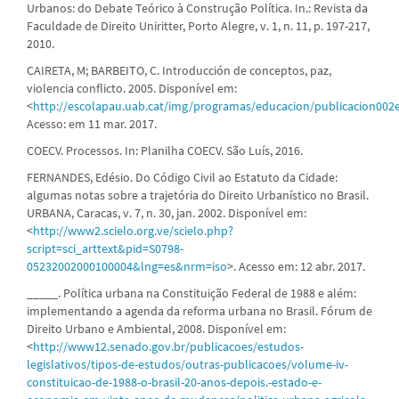
Urbanos: do Debate Teórico à Construção Política. In.: Revista da
Faculdade de Direito Uniritter, Porto Alegre, v. 1, n. 11, p. 197-217,
2010.
CAIRETA, M; BARBEITO, C. Introducción de conceptos, paz,
violencia conflicto. 2005. Disponível em:
<
http://escolapau.uab.cat/img/programas/educacion/publicacion002e
Acesso: em 11 mar. 2017.
COECV. Processos. In: Planilha COECV. São Luís, 2016.
FERNANDES, Edésio. Do Código Civil ao Estatuto da Cidade:
algumas notas sobre a trajetória do Direito Urbanístico no Brasil.
URBANA, Caracas, v. 7, n. 30, jan. 2002. Disponível em:
<
http://www2.scielo.org.ve/scielo.php?
script=sci_arttext&pid=S0798-
05232002000100004&lng=es&nrm=iso
>. Acesso em: 12 abr. 2017.
_____. Política urbana na Constituição Federal de 1988 e além:
implementando a agenda da reforma urbana no Brasil. Fórum de
Direito Urbano e Ambiental, 2008. Disponível em:
<
http://www12.senado.gov.br/publicacoes/estudos-
legislativos/tipos-de-estudos/outras-publicacoes/volume-iv-
constituicao-de-1988-o-brasil-20-anos-depois.-estado-e-