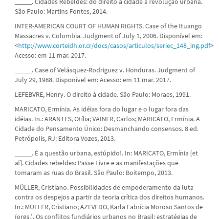
_____. Cidades Rebeldes: do direito à cidade à revolução urbana.
São Paulo: Martins Fontes, 2014.
INTER-AMERICAN COURT OF HUMAN RIGHTS. Case of the Ituango
Massacres v. Colombia. Judgment of July 1, 2006. Disponível em:
<
http://www.corteidh.or.cr/docs/casos/articulos/seriec_148_ing.pdf
>
Acesso: em 11 mar. 2017.
_____. Case of Velásquez-Rodriguez v. Honduras. Judgment of
July 29, 1988. Disponível em: Acesso: em 11 mar. 2017.
LEFEBVRE, Henry. O direito à cidade. São Paulo: Moraes, 1991.
MARICATO, Ermínia. As idéias fora do lugar e o lugar fora das
idéias. In.: ARANTES, Otília; VAINER, Carlos; MARICATO, Ermínia. A
Cidade do Pensamento Único: Desmanchando consensos. 8 ed.
Petrópolis, RJ: Editora Vozes, 2013.
_____. É a questão urbana, estúpido!. In: MARICATO, Ermínia [et
al]. Cidades rebeldes: Passe Livre e as manifestações que
tomaram as ruas do Brasil. São Paulo: Boitempo, 2013.
MÜLLER, Cristiano. Possibilidades de empoderamento da luta
contra os despejos a partir da teoria crítica dos direitos humanos.
In.: MÜLLER, Cristiano; AZEVEDO, Karla Fabrícia Moroso Santos de
(orgs.). Os conflitos fundiários urbanos no Brasil: estratégias de