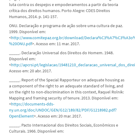
luta contra os despejos e empoderamentos a partir da teoria
crítica dos direitos humanos. Porto Alegre: CDES Direitos
Humanos, 2014. p. 141-157.
ONU. Declaração e programa de ação sobre uma cultura de paz.
1999. Disponível em:
<
http://www.comitepaz.org.br/download/Declara%C3%A7%C3
%20ONU.pdf
>. Acesso em: 11 mar. 2017.
_____. Declaração Universal dos Direitos do Homem. 1948.
Disponível em:
<
http://apcrsi.pt/legislacao/19481210_declaracao_universal_dos_dir
Acesso em: 20 abr. 2017.
_____. Report of the Special Rapporteur on adequate housing as
a component of the right to an adequate standard of living, and
on the right to non-discrimination in this context, Raquel Rolnik:
Mapping and framing security of tenure. 2013. Disponível em:
<
https://documents-dds-
ny.un.org/doc/UNDOC/GEN/G12/189/82/PDF/G1218982.pdf?
OpenElement
>. Acesso em: 20 mar. 2017.
_____. Pacto Internacional dos Direitos Sociais, Econômicos e
Culturais. 1966. Disponível em: