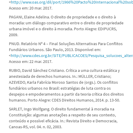
<
http://www.oas.org/dil/port/1966%20Pacto%20Internacional%20
Acesso em: 20 mar. 2017.
PAGANI, Elaine Adelina. O direito de propriedade e o direito à
moradia: um diálogo comparativo entre o direito de propriedade
urbana imóvel e o direito à moradia. Porto Alegre: EDIPUCRS,
2009.
PNUD. Relatório Nº 4 – Final Soluções Alternativas Para Conflitos
Fundiários Urbanos. São Paulo, 2013. Disponível em:
<
http://www.cdes.org.br/SITE/PUBLICACOES/Pesquisa_solucoes_alter
Acesso em: 22 mar. 2017.
RUBIO, David Sánchez Cristiano. Crítica a uma cultura estática y
anestesiada de derechos humanos. In.: MÜLLER, Cristiano;
AZEVEDO, Karla Fabrícia Moroso Santos de (orgs.). Os conflitos
fundiários urbanos no Brasil: estratégias de luta contra os
despejos e empoderamentos a partir da teoria crítica dos direitos
humanos. Porto Alegre: CDES Direitos Humanos, 2014. p. 13-50.
SARLET, Ingo Wolfgang. O direito fundamental à moradia na
Constituição: algumas anotações a respeito de seu contexto,
conteúdo e possível eficácia. In.: Revista Direito e Democracia,
Canoas-RS, vol. 04. n. 02, 2003.