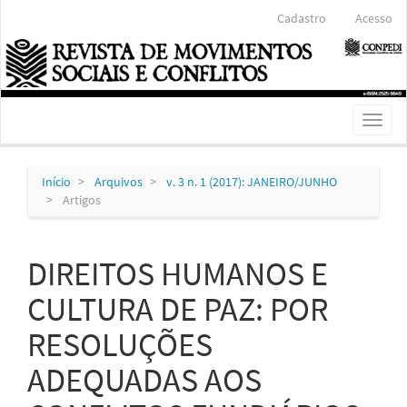
Navegação
Cadastro
Acesso
Principal
Conteúdo
principal
Barra
Lateral
Toggl
naviga
Início
Arquivos
v. 3 n. 1 (2017): JANEIRO/JUNHO
Artigos
DIREITOS HUMANOS E
CULTURA DE PAZ: POR
RESOLUÇÕES
ADEQUADAS AOS