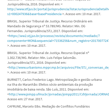
Jurisprudência, 2016. Disponível em: <
http://www.stf.jus.br/portal/jurisprudencia/listarJurisprudenciaDetalh
s1=000247936&base=basePresidencia
>. Acesso em: 10 mar. 2017.
BRASIL. Superior Tribunal de Justiça. Recurso Ordinário em
Mandado de Segurança nº 53.789/MG. Relator: Min. OG
Fernandes. Jurisprudência/STJ, 2017. Disponível em:
<
https://ww2.stj.jus.br/processo/revista/documento/mediado/?
componente=MON&sequencial=71536256&num_registro=2017007724
>. Acesso em: 10 mar. 2017.
BRASIL. Superior Tribunal de Justiça. Recurso Especial nº
1.302.736/MG. Relator: Min. Luis Felipe Salomão.
Jurisprudência/STJ, 2016. Disponível em:
<
http://www.urbanismo.mppr.mp.br/arquivos/File/STJ_conversao_d
>. Acesso em: 10 mar. 2017.
BURNETT, Carlos Frederico Lago. Metropolização e gestão urbana
na Ilha do Maranhão: Efeitos sócio-ambientais da produção
imobiliária de baixa renda. São Luís, 2011. Disponível em:
<
http://www.joinpp.ufma.br/jornadas/joinpp2011/CdVjornada
Acesso em: 27 mar. 2017.
CAFRUNE, Marcelo Eibs. Mediação de Conflitos Fundiários