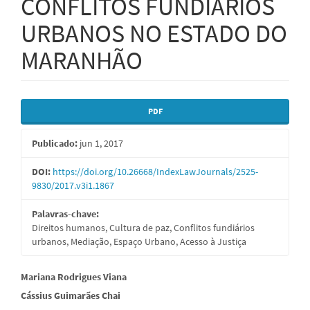
CONFLITOS FUNDIÁRIOS
URBANOS NO ESTADO DO
MARANHÃO
Barra
PDF
lateral
Publicado:
jun 1, 2017
de
artigos
DOI:
https://doi.org/10.26668/IndexLawJournals/2525-
9830/2017.v3i1.1867
Palavras-chave:
Direitos humanos, Cultura de paz, Conflitos fundiários
urbanos, Mediação, Espaço Urbano, Acesso à Justiça
Conteúdo
Mariana Rodrigues Viana
Cássius Guimarães Chai
do