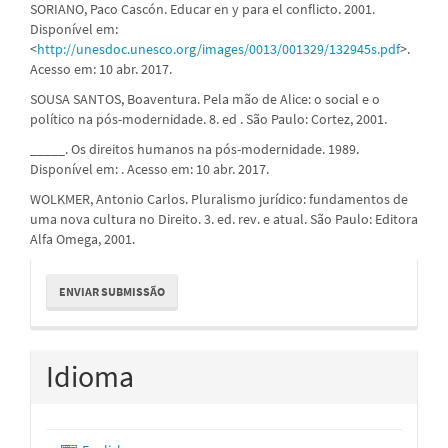
SORIANO, Paco Cascón. Educar en y para el conflicto. 2001.
Disponível em:
<
http://unesdoc.unesco.org/images/0013/001329/132945s.pdf
>.
Acesso em: 10 abr. 2017.
SOUSA SANTOS, Boaventura. Pela mão de Alice: o social e o
político na pós-modernidade. 8. ed . São Paulo: Cortez, 2001.
_____. Os direitos humanos na pós-modernidade. 1989.
Disponível em: . Acesso em: 10 abr. 2017.
WOLKMER, Antonio Carlos. Pluralismo jurídico: fundamentos de
uma nova cultura no Direito. 3. ed. rev. e atual. São Paulo: Editora
Alfa Omega, 2001.
Enviar
ENVIAR SUBMISSÃO
Submissão
Idioma