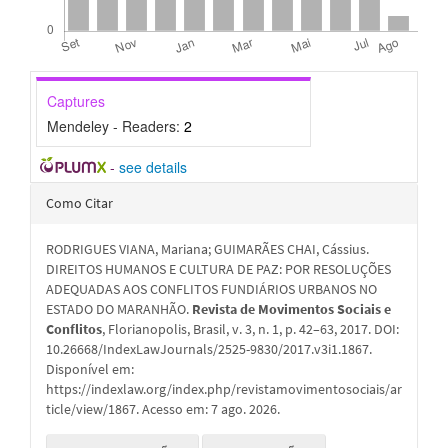
Captures
Mendeley - Readers:
2
-
see details
Detalhes
Como Citar
do
RODRIGUES VIANA, Mariana; GUIMARÃES CHAI, Cássius.
artigo
DIREITOS HUMANOS E CULTURA DE PAZ: POR RESOLUÇÕES
ADEQUADAS AOS CONFLITOS FUNDIÁRIOS URBANOS NO
ESTADO DO MARANHÃO.
Revista de Movimentos Sociais e
Conflitos
, Florianopolis, Brasil, v. 3, n. 1, p. 42–63, 2017. DOI:
10.26668/IndexLawJournals/2525-9830/2017.v3i1.1867.
Disponível em:
https://indexlaw.org/index.php/revistamovimentosociais/ar
ticle/view/1867. Acesso em: 7 ago. 2026.