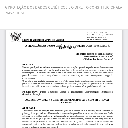
Voltar
A PROTEÇÃO DOS DADOS GENÉTICOS E O DIREITO CONSTITUCIONALÁ
aos
PRIVACIDADE
Detalhes
do
Artigo
Bai
Ba
PD