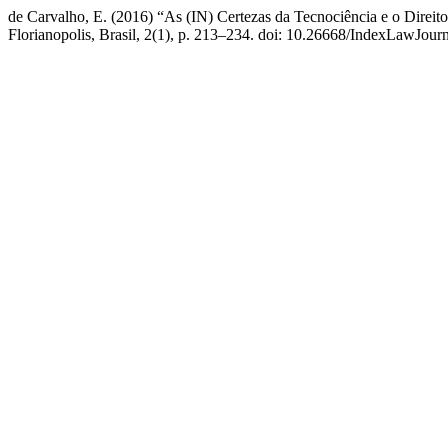
de Carvalho, E. (2016) “As (IN) Certezas da Tecnociência e o Dire
Florianopolis, Brasil, 2(1), p. 213–234. doi: 10.26668/IndexLawJou