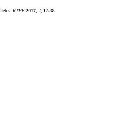
óteles.
RTFE
2017
,
2
, 17-38.