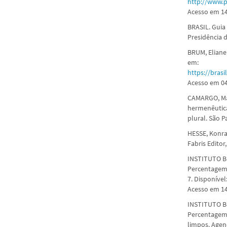
http://www.p
Acesso em 14
BRASIL. Guia 
Presidência d
BRUM, Eliane.
em:
https://bras
Acesso em 04
CAMARGO, Mar
hermenêutica
plural. São P
HESSE, Konra
Fabris Editor
INSTITUTO BR
Percentagem 
7. Disponível
Acesso em 14
INSTITUTO BR
Percentagem 
limpos. Agend