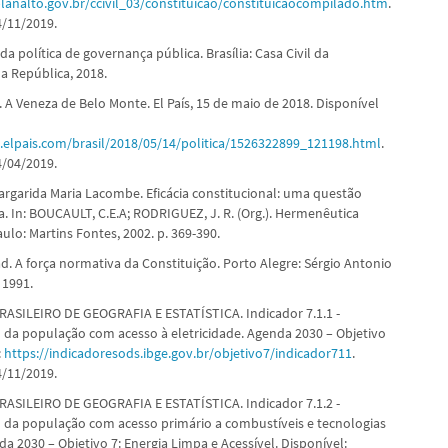
lanalto.gov.br/ccivil_03/constituicao/constituicaocompilado.htm
.
/11/2019.
da política de governança pública. Brasília: Casa Civil da
a República, 2018.
 A Veneza de Belo Monte. El País, 15 de maio de 2018. Disponível
il.elpais.com/brasil/2018/05/14/politica/1526322899_121198.html
.
/04/2019.
garida Maria Lacombe. Eficácia constitucional: uma questão
. In: BOUCAULT, C.E.A; RODRIGUEZ, J. R. (Org.). Hermenêutica
aulo: Martins Fontes, 2002. p. 369-390.
d. A força normativa da Constituição. Porto Alegre: Sérgio Antonio
, 1991.
ASILEIRO DE GEOGRAFIA E ESTATÍSTICA. Indicador 7.1.1 -
da população com acesso à eletricidade. Agenda 2030 – Objetivo
:
https://indicadoresods.ibge.gov.br/objetivo7/indicador711
.
/11/2019.
ASILEIRO DE GEOGRAFIA E ESTATÍSTICA. Indicador 7.1.2 -
da população com acesso primário a combustíveis e tecnologias
a 2030 – Objetivo 7: Energia Limpa e Acessível. Disponível: