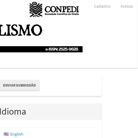
Cadastro
Acesso
nviar
ENVIAR SUBMISSÃO
ubmissão
Idioma
English