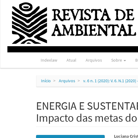
Navegação
Principal
Conteúdo
principal
Barra
Lateral
Indexlaw
Atual
Arquivos
Sobre
B
Início
Arquivos
v. 6 n. 1 (2020): V. 6. N.1 (202
ENERGIA E SUSTENTA
Impacto das metas do 
Barra
Conte
Luciana Cris