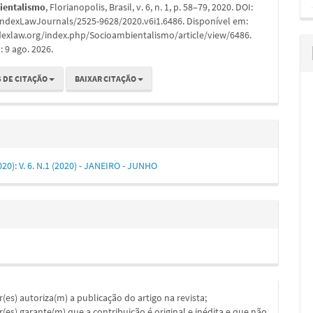
ientalismo
, Florianopolis, Brasil, v. 6, n. 1, p. 58–79, 2020. DOI:
IndexLawJournals/2525-9628/2020.v6i1.6486. Disponível em:
ndexlaw.org/index.php/Socioambientalismo/article/view/6486.
 9 ago. 2026.
 DE CITAÇÃO
BAIXAR CITAÇÃO
2020): V. 6. N.1 (2020) - JANEIRO - JUNHO
or(es) autoriza(m) a publicação do artigo na revista;
or(es) garante(m) que a contribuição é original e inédita e que não