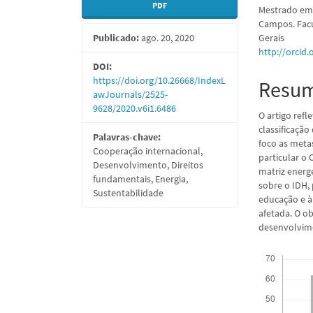
PDF
Mestrado em 
lateral
do
Campos. Facu
Publicado:
ago. 20, 2020
Gerais
de
artigo
http://orcid
artigos
princi
DOI:
https://doi.org/10.26668/IndexL
Resu
awJournals/2525-
9628/2020.v6i1.6486
O artigo refl
classificaçã
Palavras-chave:
foco as meta
Cooperação internacional,
particular o 
Desenvolvimento, Direitos
matriz energ
fundamentais, Energia,
sobre o IDH, 
Sustentabilidade
educação e à
afetada. O ob
desenvolvim
Downloads