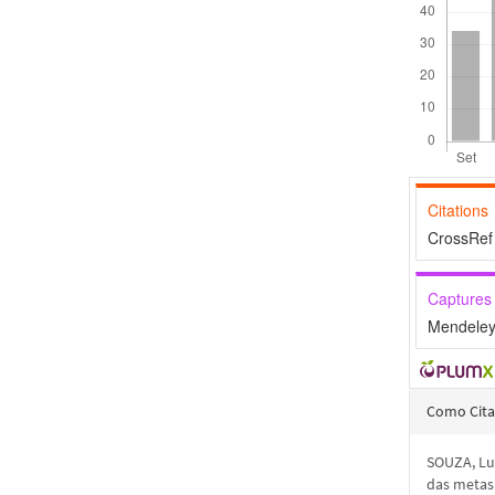
Citations
CrossRef 
Captures
Mendeley
Detal
Como Cita
do
SOUZA, Lu
artigo
das metas