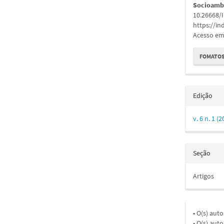
Socioamb
10.26668/
https://i
Acesso em:
FOMATOS
Edição
v. 6 n. 1 (
Seção
Artigos
• O(s) aut
• O(s) aut