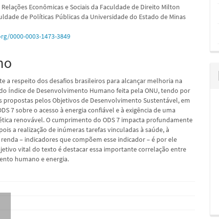
Relações Econômicas e Sociais da Faculdade de Direito Milton
ldade de Políticas Públicas da Universidade do Estado de Minas
.org/0000-0003-1473-3849
pal
mo
ete a respeito dos desafios brasileiros para alcançar melhoria na
o do Índice de Desenvolvimento Humano feita pela ONU, tendo por
s propostas pelos Objetivos de Desenvolvimento Sustentável, em
ODS 7 sobre o acesso à energia confiável e à exigência de uma
ética renovável. O cumprimento do ODS 7 impacta profundamente
pois a realização de inúmeras tarefas vinculadas à saúde, à
 renda – indicadores que compõem esse indicador – é por ele
jetivo vital do texto é destacar essa importante correlação entre
ento humano e energia.