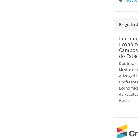
em
http:/
Biografia 
Luciana
Econômi
Campos.
do Esta
Doutora em
Mestra em 
Advogada.
Professor
Econômicas
da Faculda
Gerais.