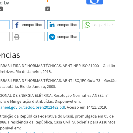
0
0
compartilhar
compartilhar
compartilhar
compartilhar
ências
BRASILEIRA DE NORMAS TÉCNICAS. ABNT NBR ISO 31000 – Gestão
iretrizes. Rio de Janeiro, 2018.
BRASILEIRA DE NORMAS TÉCNICAS. ABNT ISO/IEC Guia 73 – Gestão
ocabulário. Rio de Janeiro, 2005.
IONAL DE ENERGIA ELÉTRICA. Resolução Normativa ANEEL nº
cro e Minigeração distribuídas. Disponível em:
aneel.gov.br/cedoc/bren2012482.pdf
. Acesso em 14/11/2019.
tituição da República Federativa do Brasil, promulgada em 05 de
988. Presidência da República, Casa Civil, Subchefia para Assuntos
sponível em: