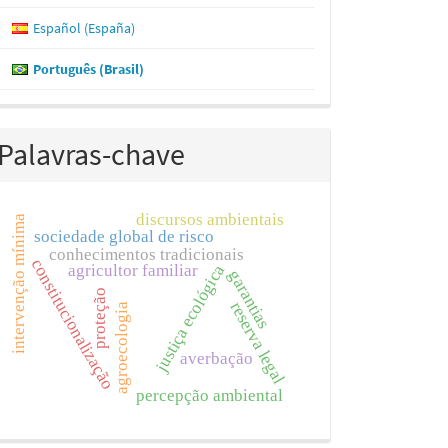
Español (España)
Português (Brasil)
Palavras-chave
discursos ambientais
intervenção mínima
sociedade global de risco
conhecimentos tradicionais
constitucionalização
justiça ecológica
agricultor familiar
garantias
proteção
reserva legal
agroecologia
averbação
percepção ambiental