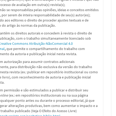
ocesso de avaliação em outra(s) revista(s);
a não se responsabiliza pelas opiniões, ideias e conceitos emitidos
, por serem de inteira responsabilidade de seu(s) autor(es);
ado aos editores o direito de proceder ajustes textuais e de
 do artigo às normas da publicação.
ntêm os direitos autorais e concedem à revista o direito de
publicação, com o trabalho simultaneamente licenciado sob
Creative Commons Atribuição-NãoComercial 4.0
nal
,
que permite o compartilhamento do trabalho com
ento da autoria e publicação inicial nesta revista.
m autorização para assumir contratos adicionais
nte, para distribuição não exclusiva da versão do trabalho
nesta revista (ex.: publicar em repositório institucional ou como
e livro), com reconhecimento de autoria e publicação inicial
sta.
m permissão e são estimulados a publicar e distribuir seu
nline
(ex.: em repositórios institucionais ou na sua página
 qualquer ponto antes ou durante o processo editorial, já que
 gerar alterações produtivas, bem como aumentar o impacto e a
 trabalho publicado (Veja O Efeito do Acesso Livre)