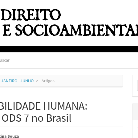
uscar
E
0) - JANEIRO - JUNHO
Artigos
S
BILIDADE HUMANA:
ODS 7 no Brasil
údo
tina Souza