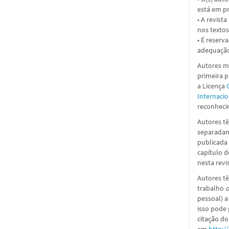
está em pr
• A revist
nos textos
• É reserv
adequação
Autores ma
primeira 
a
Licença
Internacio
reconhecim
Autores tê
separadame
publicada 
capítulo d
nesta revi
Autores tê
trabalho
o
pessoal) a
isso pode
citação do