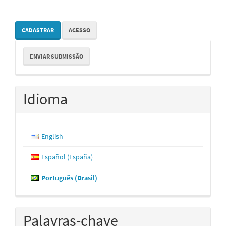
CADASTRAR
ACESSO
Enviar
ENVIAR SUBMISSÃO
Submissão
Idioma
English
Español (España)
Português (Brasil)
Palavras-chave