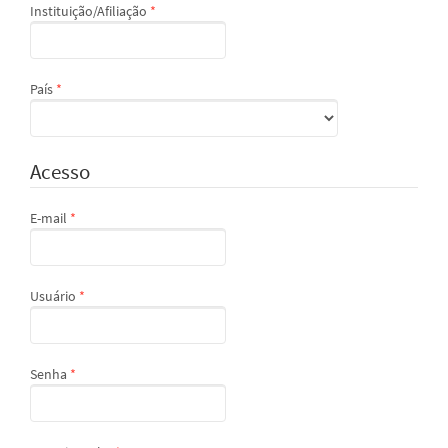
Obrigatório
Instituição/Afiliação
*
Obrigatório
País
*
Acesso
Obrigatório
E-mail
*
Obrigatório
Usuário
*
Obrigatório
Senha
*