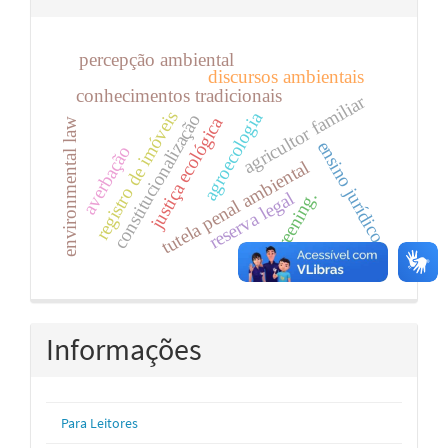
percepção ambiental
discursos ambientais
conhecimentos tradicionais
agricultor familiar
registro de imóveis
agroecologia
constitucionalização
justiça ecológica
environmental law
ensino jurídico
averbação
tutela penal ambiental
greening.
reserva legal
Informações
Para Leitores