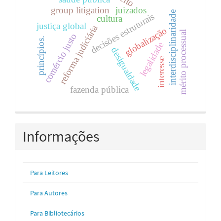
group litigation
juizados
interdisciplinaridade
decisões estruturais
cultura
justiça global
reforma judiciária
globalização
mérito processual
comércio justo
princípios.
legalidade
desigualdade
interesse
fazenda pública
Informações
Para Leitores
Para Autores
Para Bibliotecários