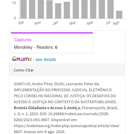
Captures
Mendeley - Readers:
6
-
see details
Detalhes
Como Citar
do
GONTIJO, Andre Pires; SILVA, Leonardo Peter da.
artigo
IMPLEMENTAÇÃO DO PROCESSO JUDICIAL ELETRÔNICO
PELO CONSELHO NACIONAL DE JUSTIÇA: OS DESAFIOS DO
ACESSO À JUSTIÇA NO CONTEXTO DA SUSTENTABILIDADE.
Revista Cidadania e Acesso à Justiça
, Florianopolis, Brasil,
v. 9, n. 1, 2023. DOI: 10.26668/IndexLawJournals/2526-
026X/2023.v9i1.9607. Disponível em:
https://indexlaw.org/index.php/acessoajustica/article/view/
9607. Acesso em: 6 ago. 2026.