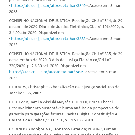
<
https://atos.cnj.jus.br/atos/detalhar/3249
>. Acesso em: 8 mar.
2023.
CONSELHO NACIONAL DE JUSTIÇA. Resolução CNJ nº 314, de 20
de abril de 2020. Diário de Justiça Eletrônico/CNJ n° 106/2020, p.
3-4 20 abr. 2020. Disponível em
<
https://atos.cnj.jus.br/atos/detalhar/3283
>. Acesso em: 8 mar.
2023.
CONSELHO NACIONAL DE JUSTIÇA. Resolução CNJ nº 335, de 29
de setembro de 2020. Diário de Justiça Eletrônico/CNJ n°
320/2020, p. 2-6 30 set. 2020. Disponível em
https://atos.cnj.jus.br/atos/detalhar/3496
. Acesso em: 9 mar.
2023.
DEJOURS, Christophe. A banalização da injustiça social. Rio de
Janeiro: FGV, 2007.
ETCHEZAR, Jamila Wisóski Moysés; BIORCHI, Bruna Chechi.
Desenvolvimento sustentável: uma análise da perspectiva de
garantia para gerações futuras. Revista Digital Constituição e
Garantia de Direitos, v. 11, n. 1, p. 142-156, 2018.
GODINHO, André; SILVA, Leonardo Peter da; RIBEIRO, Orman.
Conselho Nacional de Justiça: um novo modelo de gestão do