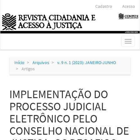
Navegação
Cadastro
Acesso
Principal
Conteúdo
principal
Barra
Lateral
Toggl
naviga
Início
Arquivos
v. 9 n. 1 (2023): JANEIRO-JUNHO
Artigos
IMPLEMENTAÇÃO DO
PROCESSO JUDICIAL
ELETRÔNICO PELO
CONSELHO NACIONAL DE