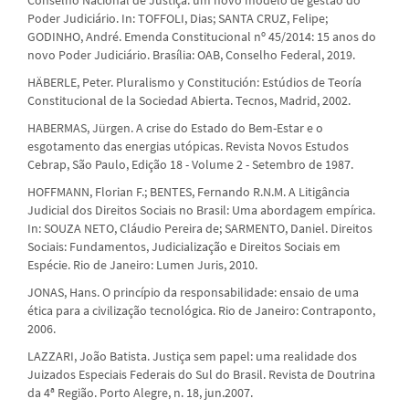
Poder Judiciário. In: TOFFOLI, Dias; SANTA CRUZ, Felipe;
GODINHO, André. Emenda Constitucional nº 45/2014: 15 anos do
novo Poder Judiciário. Brasília: OAB, Conselho Federal, 2019.
HÄBERLE, Peter. Pluralismo y Constitución: Estúdios de Teoría
Constitucional de la Sociedad Abierta. Tecnos, Madrid, 2002.
HABERMAS, Jürgen. A crise do Estado do Bem-Estar e o
esgotamento das energias utópicas. Revista Novos Estudos
Cebrap, São Paulo, Edição 18 - Volume 2 - Setembro de 1987.
HOFFMANN, Florian F.; BENTES, Fernando R.N.M. A Litigância
Judicial dos Direitos Sociais no Brasil: Uma abordagem empírica.
In: SOUZA NETO, Cláudio Pereira de; SARMENTO, Daniel. Direitos
Sociais: Fundamentos, Judicialização e Direitos Sociais em
Espécie. Rio de Janeiro: Lumen Juris, 2010.
JONAS, Hans. O princípio da responsabilidade: ensaio de uma
ética para a civilização tecnológica. Rio de Janeiro: Contraponto,
2006.
LAZZARI, João Batista. Justiça sem papel: uma realidade dos
Juizados Especiais Federais do Sul do Brasil. Revista de Doutrina
da 4ª Região. Porto Alegre, n. 18, jun.2007.