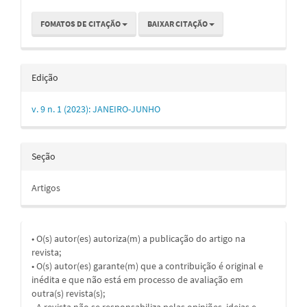
FOMATOS DE CITAÇÃO
BAIXAR CITAÇÃO
Edição
v. 9 n. 1 (2023): JANEIRO-JUNHO
Seção
Artigos
• O(s) autor(es) autoriza(m) a publicação do artigo na
revista;
• O(s) autor(es) garante(m) que a contribuição é original e
inédita e que não está em processo de avaliação em
outra(s) revista(s);
• A revista não se responsabiliza pelas opiniões, ideias e