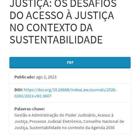
JUSTIÇA: OS DESAFIOS
DO ACESSO À JUSTIÇA
NO CONTEXTO DA
SUSTENTABILIDADE
Barra
PDF
lateral
Publicado:
ago 2, 2023
de
artigos
DOI:
https://doi.org/10.26668/IndexLawJournals/2526-
026X/2023.v9i1.9607
Palavras-chave:
Gestão e Administração do Poder Judiciário, Acesso à
Justiça, Processo Judicial Eletrônico, Conselho Nacional de
Justiça, Sustentabilidade no contexto da Agenda 2030