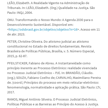
LEÃO, Elizabeth. A Realidade Vigente na Administração de
Tribunais. In: LEÃO, Elizabeth. (Org.) Qualidade na Justiça. São
Paulo: INQJ, 2004.
ONU. Transformando o Nosso Mundo: A Agenda 2030 para o
Desenvolvimento Sustentável. Disponível em:
<
https://odsbrasil.gov.br/objetivo/objetivo?n=16
>. Acesso em 11
de abr. 2023.
PETER, Christine Oliveira. Do ativismo judicial ao ativismo
constitucional no Estado de direitos fundamentais. Revista
Brasileira de Políticas Públicas, Brasília, v. 5. Número Especial,
2015, p. 62-87.
PFEILSTICKER, Fabiano de Abreu. A Instantaneidade como
princípio inerente ao Processo Eletrônico: realidade vivenciada
no Processo Judicial Eletrônico – PJE. In: BRANDÃO, Cláudio.
(org.); SOUZA, Fabiano Coelho de; CARVALHO, Maximiliano Pereira
de. (coord.) Princípios do processo em meio reticular-eletrônico:
fenomenologia, normatividade e aplicação prática. São Paulo: LTr,
2017.
RAMOS, Miguel Antônio Silveira. O Processo Judicial Eletrônico,
Políticas Públicas e as Barreiras ao Princípio do Acesso à Justiça.