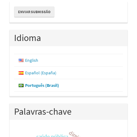
Enviar
ENVIAR SUBMISSÃO
Submissão
Idioma
English
Español (España)
Português (Brasil)
Palavras-chave
direito
saúde pública