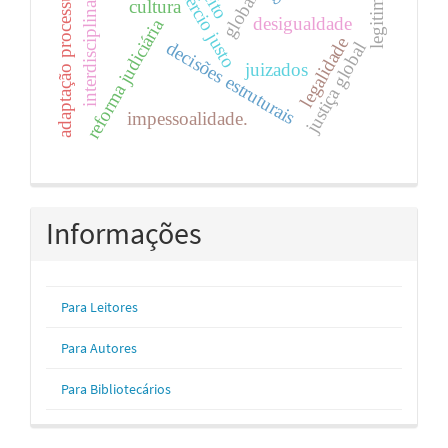
interdisciplinaridade
comércio justo
adaptação processual
cultura
desigualdade
reforma judiciária
legalidade
decisões estruturais
justiça global
juizados
impessoalidade.
Informações
Para Leitores
Para Autores
Para Bibliotecários