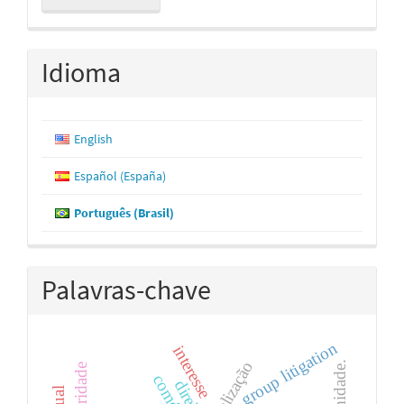
Submissão
Idioma
English
Español (España)
Português (Brasil)
Palavras-chave
group litigation
interesse
globalização
legitimidade.
direito