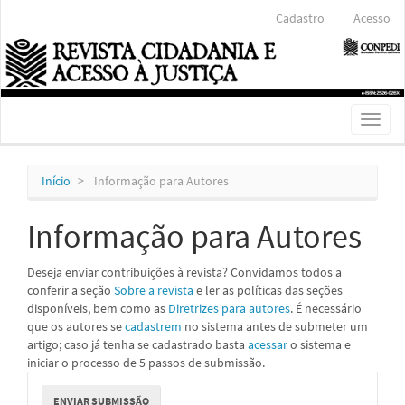
Navegação
Cadastro
Acesso
Principal
Conteúdo
principal
Barra
Lateral
Toggl
naviga
Início
Informação para Autores
Informação para Autores
Deseja enviar contribuições à revista? Convidamos todos a
conferir a seção
Sobre a revista
e ler as políticas das seções
disponíveis, bem como as
Diretrizes para autores
. É necessário
que os autores se
cadastrem
no sistema antes de submeter um
artigo; caso já tenha se cadastrado basta
acessar
o sistema e
iniciar o processo de 5 passos de submissão.
Enviar
ENVIAR SUBMISSÃO