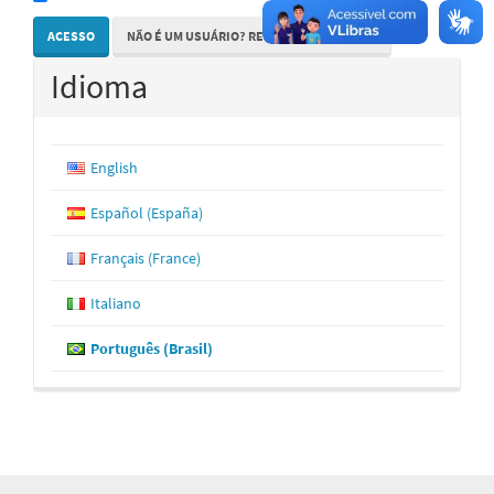
ACESSO
NÃO É UM USUÁRIO? REGISTRE-SE NO SITE
Idioma
English
Español (España)
Français (France)
Italiano
Português (Brasil)