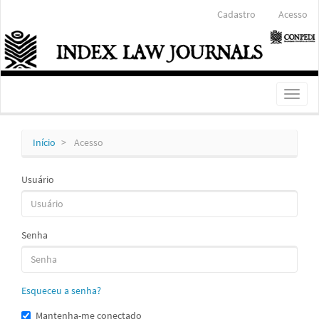
Navegação
Cadastro
Acesso
Principal
Conteúdo
principal
Barra
Lateral
Toggl
naviga
Início
Acesso
Usuário
Senha
Esqueceu a senha?
Mantenha-me conectado