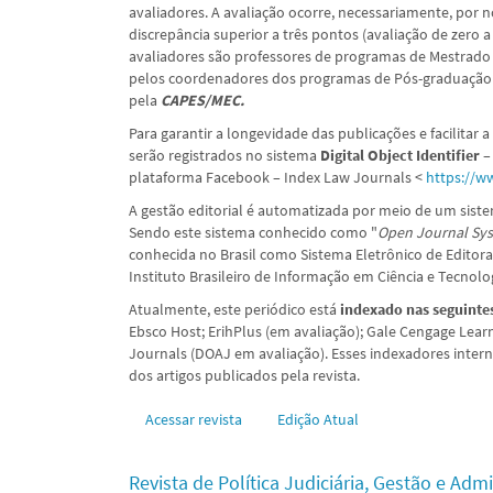
avaliadores. A avaliação ocorre, necessariamente, por 
discrepância superior a três pontos (avaliação de zero a
avaliadores são professores de programas de Mestrado 
pelos coordenadores dos programas de Pós-graduação 
pela
CAPES/MEC.
Para garantir a longevidade das publicações e facilitar 
serão registrados no sistema
Digital Object Identifier 
plataforma Facebook – Index Law Journals <
https://w
A gestão editorial é automatizada por meio de um sist
Sendo este sistema conhecido como "
Open Journal Sys
conhecida no Brasil como Sistema Eletrônico de Editora
Instituto Brasileiro de Informação em Ciência e Tecnolog
Atualmente, este periódico está
indexado nas seguinte
Ebsco Host; ErihPlus (em avaliação); Gale Cengage Learni
Journals (DOAJ em avaliação). Esses indexadores intern
dos artigos publicados pela revista.
Acessar revista
Edição Atual
Revista de Política Judiciária, Gestão e Adm