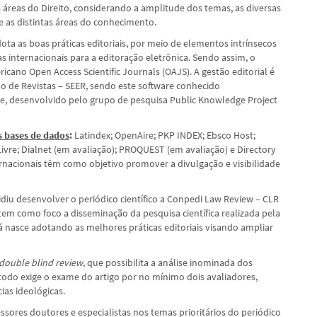
áreas do Direito, considerando a amplitude dos temas, as diversas
as distintas áreas do conhecimento.
ta as boas práticas editoriais, por meio de elementos intrínsecos
 internacionais para a editoração eletrônica. Sendo assim, o
cano Open Access Scientific Journals (OAJS). A gestão editorial é
o de Revistas – SEER, sendo este software conhecido
, desenvolvido pelo grupo de pesquisa Public Knowledge Project
s bases de dados
:
Latindex; OpenAire; PKP INDEX; Ebsco Host;
Livre; Dialnet (em avaliação); PROQUEST (em avaliação) e Directory
rnacionais têm como objetivo promover a divulgação e visibilidade
diu desenvolver o periódico científico a Conpedi Law Review – CLR
em como foco a disseminação da pesquisa científica realizada pela
 já nasce adotando as melhores práticas editoriais visando ampliar
double blind review
, que possibilita a análise inominada dos
étodo exige o exame do artigo por no mínimo dois avaliadores,
ias ideológicas.
sores doutores e especialistas nos temas prioritários do periódico