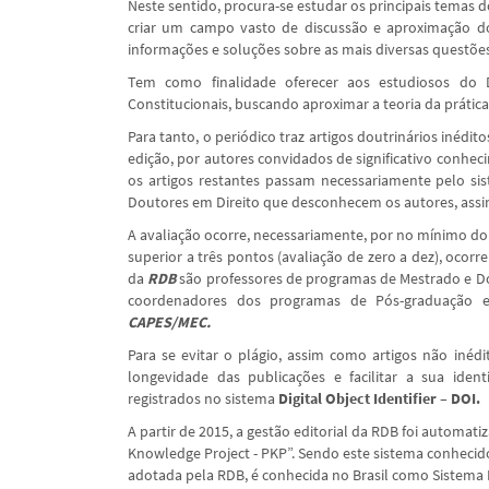
Neste sentido, procura-se estudar os principais temas 
criar um campo vasto de discussão e aproximação do 
informações e soluções sobre as mais diversas questões 
Tem como finalidade oferecer aos estudiosos do D
Constitucionais, buscando aproximar a teoria da prática
Para tanto, o periódico traz artigos doutrinários inédit
edição, por autores convidados de significativo conhe
os artigos restantes passam necessariamente pelo s
Doutores em Direito que desconhecem os autores, ass
A avaliação ocorre, necessariamente, por no mínimo do
superior a três pontos (avaliação de zero a dez), ocorr
da
RDB
são professores de programas de Mestrado e Do
coordenadores dos programas de Pós-graduação e
CAPES/MEC.
Para se evitar o plágio, assim como artigos não inédi
longevidade das publicações e facilitar a sua iden
registrados no sistema
Digital Object Identifier – DOI.
A partir de 2015, a gestão editorial da RDB foi automa
Knowledge Project - PKP”. Sendo este sistema conhecid
adotada pela RDB, é conhecida no Brasil como Sistema E