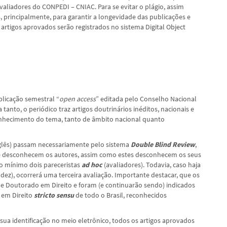
aliadores do CONPEDI – CNIAC. Para se evitar o plágio, assim
 principalmente, para garantir a longevidade das publicações e
os artigos aprovados serão registrados no sistema Digital Object
licação semestral “
open access
” editada pelo Conselho Nacional
anto, o periódico traz artigos doutrinários inéditos, nacionais e
conhecimento do tema, tanto de âmbito nacional quanto
nglês) passam necessariamente pelo sistema
Double Blind Review
,
ue desconhecem os autores, assim como estes desconhecem os seus
no mínimo dois pareceristas
ad hoc
(avaliadores). Todavia, caso haja
 dez), ocorrerá uma terceira avaliação. Importante destacar, que os
e Doutorado em Direito e foram (e continuarão sendo) indicados
em Direito
stricto sensu
de todo o Brasil, reconhecidos
a sua identificação no meio eletrônico, todos os artigos aprovados