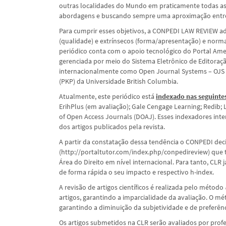
outras localidades do Mundo em praticamente todas as 
abordagens e buscando sempre uma aproximação entre 
Para cumprir esses objetivos, a CONPEDI LAW REVIEW ado
(qualidade) e extrínsecos (forma/apresentação) e normas
periódico conta com o apoio tecnológico do Portal Ameri
gerenciada por meio do Sistema Eletrônico de Editoraçã
internacionalmente como Open Journal Systems – OJS e
(PKP) da Universidade British Columbia.
Atualmente, este periódico está
indexado nas seguinte
ErihPlus (em avaliação); Gale Cengage Learning; Redib; 
of Open Access Journals (DOAJ). Esses indexadores inte
dos artigos publicados pela revista.
A partir da constatação dessa tendência o CONPEDI deci
(http://portaltutor.com/index.php/conpedireview) que t
Área do Direito em nível internacional. Para tanto, CLR
de forma rápida o seu impacto e respectivo h-index.
A revisão de artigos científicos é realizada pelo método
artigos, garantindo a imparcialidade da avaliação. O m
garantindo a diminuição da subjetividade e de preferênc
Os artigos submetidos na CLR serão avaliados por profes