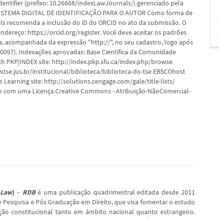
dentifier (prefixo: 10.26668/IndexLawJournals/) gerenciado pela
- SISTEMA DIGITAL DE IDENTIFICAÇÃO PARA O AUTOR Como forma de
als recomenda a inclusão do iD do ORCID no ato da submissão. O
dereço: https://orcid.org/register. Você deve aceitar os padrões
a, acompanhada da expressão "http://", no seu cadastro, logo após
-0097). Indexações aprovadas: Base Científica da Comunidade
ch PKP|INDEX site: http://index.pkp.sfu.ca/index.php/browse
ww.tse.jus.br/institucional/biblioteca/biblioteca-do-tse EBSCOhost
 Learning site: http://solutions.cengage.com/gale/title-lists/
do com uma Licença Creative Commons - Atribuição-NãoComercial-
 Law
) –
RDB
é uma publicação quadrimestral editada desde 2011
 Pesquisa e Pós Graduação em Direito, que visa fomentar o estudo
ção constitucional tanto em âmbito nacional quanto estrangeiro.