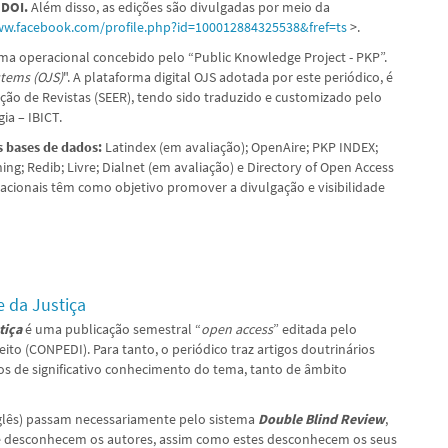
– DOI.
Além disso, as edições são divulgadas por meio da
ww.facebook.com/profile.php?id=100012884325538&fref=ts
>.
ema operacional concebido pelo “Public Knowledge Project - PKP”.
tems (OJS)
". A plataforma digital OJS adotada por este periódico, é
ção de Revistas (SEER), tendo sido traduzido e customizado pelo
ia – IBICT.
s bases de dados:
Latindex (em avaliação); OpenAire; PKP INDEX;
ng; Redib; Livre; Dialnet (em avaliação) e Directory of Open Access
acionais têm como objetivo promover a divulgação e visibilidade
e da Justiça
stiça
é uma publicação semestral “
open access
” editada pelo
to (CONPEDI). Para tanto, o periódico traz artigos doutrinários
dos de significativo conhecimento do tema, tanto de âmbito
nglês) passam necessariamente pelo sistema
Double Blind Review
,
ue desconhecem os autores, assim como estes desconhecem os seus