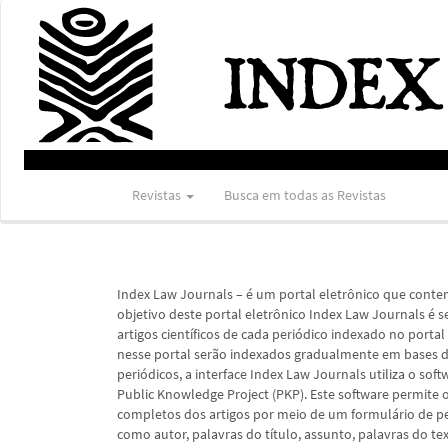
Navegação
Principal
Conteúdo
principal
Barra
Lateral
Revistas
Busca em todas as Revistas
Index Law Journals – é um portal eletrônico que contem
objetivo deste portal eletrônico Index Law Journals é s
artigos científicos de cada periódico indexado no portal c
nesse portal serão indexados gradualmente em bases de 
periódicos, a interface Index Law Journals utiliza o s
Public Knowledge Project (PKP). Este software permite or
completos dos artigos por meio de um formulário de p
como autor, palavras do título, assunto, palavras do te