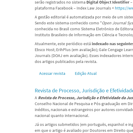
serão registrados no sistema
Digital Object Identifier 
plataforma Facebook – Index Law Journals <
https://w
A gestão editorial é automatizada por meio de um sist
Sendo este sistema conhecido como "
Open Journal Sys
conhecida no Brasil como Sistema Eletrônico de Editora
Instituto Brasileiro de Informação em Ciência e Tecnolog
Atualmente, este periódico está
indexado nas seguinte
Ebsco Host; ErihPlus (em avaliação); Gale Cengage Learni
Journals (DOAJ em avaliação). Esses indexadores intern
dos artigos publicados pela revista.
Acessar revista
Edição Atual
Revista de Processo, Jurisdição e Efetividad
A
Revista de Processo, Jurisdição e Efetividade da Ju
Conselho Nacional de Pesquisa e Pós-graduação em Direi
inéditos, nacionais e estrangeiros por autores convida
nacional quanto internacional.
Já os artigos submetidos (em português, espanhol e i
em que o artigo é avaliado por Doutores em Direito q