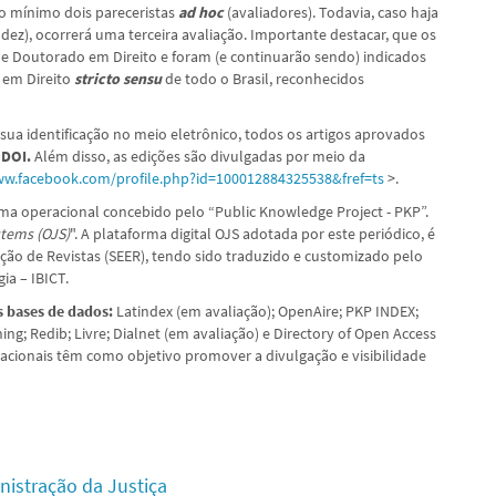
no mínimo dois pareceristas
ad hoc
(avaliadores). Todavia, caso haja
 dez), ocorrerá uma terceira avaliação. Importante destacar, que os
e Doutorado em Direito e foram (e continuarão sendo) indicados
em Direito
stricto sensu
de todo o Brasil, reconhecidos
a sua identificação no meio eletrônico, todos os artigos aprovados
– DOI.
Além disso, as edições são divulgadas por meio da
ww.facebook.com/profile.php?id=100012884325538&fref=ts
>.
ema operacional concebido pelo “Public Knowledge Project - PKP”.
tems (OJS)
". A plataforma digital OJS adotada por este periódico, é
ção de Revistas (SEER), tendo sido traduzido e customizado pelo
ia – IBICT.
s bases de dados:
Latindex (em avaliação); OpenAire; PKP INDEX;
ng; Redib; Livre; Dialnet (em avaliação) e Directory of Open Access
acionais têm como objetivo promover a divulgação e visibilidade
inistração da Justiça