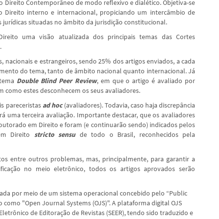
do Direito Contemporâneo de modo reflexivo e dialético. Objetiva-se
Direito interno e internacional, propiciando um intercâmbio de
jurídicas situadas no âmbito da jurisdição constitucional.
ireito uma visão atualizada dos principais temas das Cortes
.
os, nacionais e estrangeiros, sendo 25% dos artigos enviados, a cada
cimento do tema, tanto de âmbito nacional quanto internacional. Já
istema
Double Blind Peer Review
, em que o artigo é avaliado por
im como estes desconhecem os seus avaliadores.
is pareceristas
ad hoc
(avaliadores). Todavia, caso haja discrepância
erá uma terceira avaliação. Importante destacar, que os avaliadores
utorado em Direito e foram (e continuarão sendo) indicados pelos
m Direito
stricto sensu
de todo o Brasil, reconhecidos pela
tos entre outros problemas, mas, principalmente, para garantir a
tificação no meio eletrônico, todos os artigos aprovados serão
tizada por meio de um sistema operacional concebido pelo “Public
o como "Open Journal Systems (OJS)". A plataforma digital OJS
letrônico de Editoração de Revistas (SEER), tendo sido traduzido e