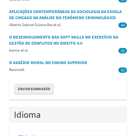
APLICAÇÕES CONTEMPORÂNEAS DA SOCIOLOGIA DA ESCOLA
DE CHICAGO NA ANÁLISE DO FENÔMENO CRIMINOLÓGICO
Alberto Gabriel Guimarães et al.
64
O DESENVOLVIMENTO DAS SOFT SKILLS NO EXERCÍCIO DA
GESTÃO DE CONFLITOS NO DIREITO 4.0
baima et al.
61
O ASSÉDIO MORAL NO ENSINO SUPERIOR
Raminelli
61
Enviar
ENVIAR SUBMISSÃO
Submissão
Idioma