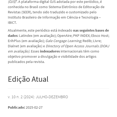
(OJS)
". A plataforma digital OJS adotada por este periódico, é
conhecida no Brasil como Sistema Eletrônico de Editoração de
Revistas (SEER), tendo sido traduzido e customizado pelo
Instituto Brasileiro de Informação em Ciência e Tecnologia –
IBICT.
Atualmente, este periódico está
indexado
nas seguintes bases de
dados
: Latindex (em avaliação); OpenAire; PKP INDEX; Ebsco Host;
ErihPlus (em avaliação);
Gale Cengage Learning
; Redib; Livre;
Dialnet (em avaliação) e
Directory of Open Access Journals (DOAJ
em avaliação)
. Esses
indexadores
internacionais têm como
objetivo promover a divulgação e visibilidade dos artigos
publicados pela revista.
Edição Atual
v. 10 n. 2 (2024): JULHO-DEZEMBRO
Publicado:
2025-02-27