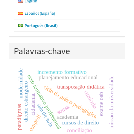
English
Español (España)
Português (Brasil)
Palavras-chave
modernidade
incremento formativo
eixo formativo profissional
planejamento educacional
missão da universidade
direito estrangeiro
transposição didática
ciclo da práxis pedagógica
currículo
exame oab
cidadania.
sala de aula
sousa.
paradigmas
conpedi
academia
cursos de direito
conciliação