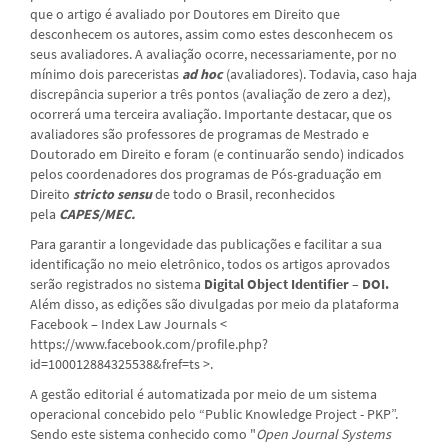
que o artigo é avaliado por Doutores em Direito que
desconhecem os autores, assim como estes desconhecem os
seus avaliadores. A avaliação ocorre, necessariamente, por no
mínimo dois pareceristas
ad hoc
(avaliadores). Todavia, caso haja
discrepância superior a três pontos (avaliação de zero a dez),
ocorrerá uma terceira avaliação. Importante destacar, que os
avaliadores são professores de programas de Mestrado e
Doutorado em Direito e foram (e continuarão sendo) indicados
pelos coordenadores dos programas de Pós-graduação em
Direito
stricto sensu
de todo o Brasil, reconhecidos
pela
CAPES/MEC.
Para garantir a longevidade das publicações e facilitar a sua
identificação no meio eletrônico, todos os artigos aprovados
serão registrados no sistema
Digital Object Identifier – DOI.
Além disso, as edições são divulgadas por meio da plataforma
Facebook – Index Law Journals <
https://www.facebook.com/profile.php?
id=100012884325538&fref=ts >.
A gestão editorial é automatizada por meio de um sistema
operacional concebido pelo “Public Knowledge Project - PKP”.
Sendo este sistema conhecido como "
Open Journal Systems