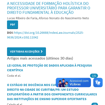
A NECESSIDADE DE FORMAÇÃO HOLÍSTICA DO
PROFESSOR UNIVERSITÁRIO PARA GARANTIR O
DIREITO FUNDAMENTAL À EDUCAÇÃO
Lucas Ribeiro de Faria, Afonso Nonato do Nascimento Neto
PDF
DOI:
https://doi.org/10.26668/IndexLawJournals/2525-
9636/2024.v10i2.11042
VER TODAS AS EDIÇÕES
Artigos mais acessados (últimos 30 dias)
LEI GERAL DE PROTEÇÃO DE DADOS APLICADA À PESQUISA
CIENTÍFICA
Costa et al.
131
O ESTÁGIO DE DOCÊNCIA NOS CURSOS DE MESTRADO EM
DIREITO NA CIDADE DE CURITIBA/PR: UM ESTUDO
EXPLORATÓRIO A PARTIR DOS COMPONENTES CURRICULARES
DAS INSTITUIÇÕES DE ENSINO SUPERIOR OFERTANTES
Calado et al.
69