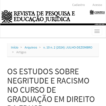
Navegação
Cadastro
Acesso
Principal
Conteúdo
principal
Barra
Lateral
Toggl
naviga
Início
Arquivos
v. 10 n. 2 (2024): JULHO-DEZEMBRO
Artigos
OS ESTUDOS SOBRE
NEGRITUDE E RACISMO
NO CURSO DE
GRADUAÇÃO EM DIREITO