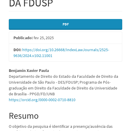
DA FDUSP
Barra
PDF
lateral
Publicado:
fev 25, 2025
de
artigos
DOI:
https://doi.org/10.26668/IndexLawJournals/2525-
9636/2024.v10i2.11001
Conteúdo
Benjamin Xavier Paula
Departamento de Direito do Estado da Faculdade de Direito da
do
Universidade de São Paulo - DES/FDUSP; Programa de Pós-
graduação em Direito da Faculdade de Direito da Universidade
artigo
de Brasília - PPGD/FD/UNB
principal
https://orcid.org/0000-0002-0710-8810
Resumo
O objetivo da pesquisa é identificar a presença/ausência das