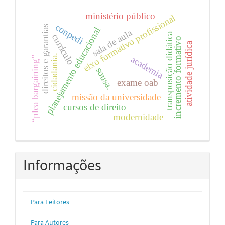
ministério público
eixo formativo profissional
conpedi
direitos e garantias
planejamento educacional
sala de aula
transposição didática
currículo
incremento formativo
atividade jurídica
cidadania.
academia
“plea bargaining”
sousa.
exame oab
missão da universidade
cursos de direito
modernidade
Informações
Para Leitores
Para Autores