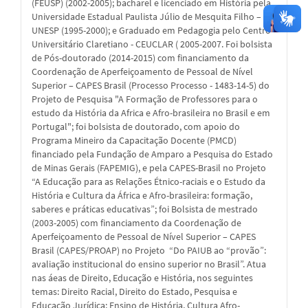
(FEUSP) (2002-2005); bacharel e licenciado em História pela
Universidade Estadual Paulista Júlio de Mesquita Filho –
UNESP (1995-2000); e Graduado em Pedagogia pelo Centro
Universitário Claretiano - CEUCLAR ( 2005-2007. Foi bolsista
de Pós-doutorado (2014-2015) com financiamento da
Coordenação de Aperfeiçoamento de Pessoal de Nível
Superior – CAPES Brasil (Processo Processo - 1483-14-5) do
Projeto de Pesquisa "A Formação de Professores para o
estudo da História da Africa e Afro-brasileira no Brasil e em
Portugal"; foi bolsista de doutorado, com apoio do
Programa Mineiro da Capacitação Docente (PMCD)
financiado pela Fundação de Amparo a Pesquisa do Estado
de Minas Gerais (FAPEMIG), e pela CAPES-Brasil no Projeto
“A Educação para as Relações Étnico-raciais e o Estudo da
História e Cultura da África e Afro-brasileira: formação,
saberes e práticas educativas”; foi Bolsista de mestrado
(2003-2005) com financiamento da Coordenação de
Aperfeiçoamento de Pessoal de Nível Superior – CAPES
Brasil (CAPES/PROAP) no Projeto “Do PAIUB ao “provão”:
avaliação institucional do ensino superior no Brasil”. Atua
nas áeas de Direito, Educação e História, nos seguintes
temas: Direito Racial, Direito do Estado, Pesquisa e
Educação Jurídica; Ensino de História, Cultura Afro-