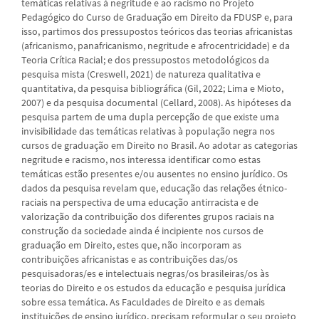
temáticas relativas à negritude e ao racismo no Projeto
Pedagógico do Curso de Graduação em Direito da FDUSP e, para
isso, partimos dos pressupostos teóricos das teorias africanistas
(africanismo, panafricanismo, negritude e afrocentricidade) e da
Teoria Crítica Racial; e dos pressupostos metodológicos da
pesquisa mista (Creswell, 2021) de natureza qualitativa e
quantitativa, da pesquisa bibliográfica (Gil, 2022; Lima e Mioto,
2007) e da pesquisa documental (Cellard, 2008). As hipóteses da
pesquisa partem de uma dupla percepção de que existe uma
invisibilidade das temáticas relativas à população negra nos
cursos de graduação em Direito no Brasil. Ao adotar as categorias
negritude e racismo, nos interessa identificar como estas
temáticas estão presentes e/ou ausentes no ensino jurídico. Os
dados da pesquisa revelam que, educação das relações étnico-
raciais na perspectiva de uma educação antirracista e de
valorização da contribuição dos diferentes grupos raciais na
construção da sociedade ainda é incipiente nos cursos de
graduação em Direito, estes que, não incorporam as
contribuições africanistas e as contribuições das/os
pesquisadoras/es e intelectuais negras/os brasileiras/os às
teorias do Direito e os estudos da educação e pesquisa jurídica
sobre essa temática. As Faculdades de Direito e as demais
instituições de ensino jurídico, precisam reformular o seu projeto