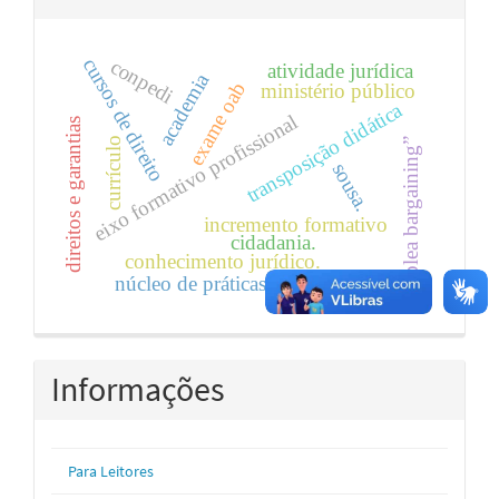
cursos de direito
conpedi
atividade jurídica
academia
exame oab
ministério público
transposição didática
eixo formativo profissional
direitos e garantias
currículo
“plea bargaining”
sousa.
incremento formativo
cidadania.
conhecimento jurídico.
núcleo de práticas jurídicas
Informações
Para Leitores