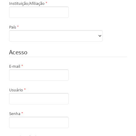
Obrigatório
Instituição/Afiliação
*
Obrigatório
País
*
Acesso
Obrigatório
E-mail
*
Obrigatório
Usuário
*
Obrigatório
Senha
*