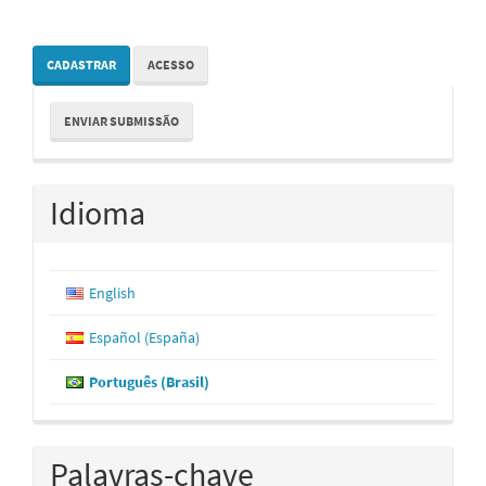
CADASTRAR
ACESSO
Enviar
ENVIAR SUBMISSÃO
Submissão
Idioma
English
Español (España)
Português (Brasil)
Palavras-chave