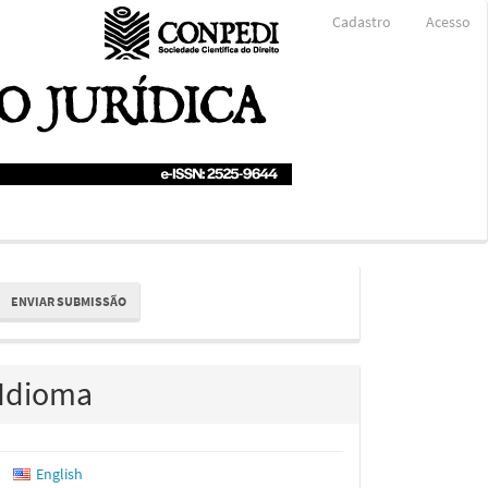
Cadastro
Acesso
nviar
ENVIAR SUBMISSÃO
ubmissão
Idioma
English