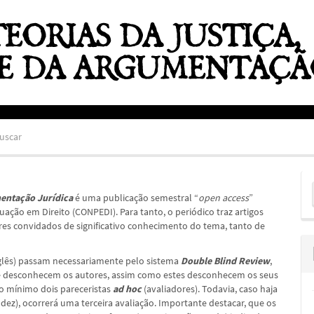
uscar
E
umentação Jurídica
é uma publicação semestral “
open access
”
S
ação em Direito (CONPEDI). Para tanto, o periódico traz artigos
ores convidados de significativo conhecimento do tema, tanto de
nglês) passam necessariamente pelo sistema
Double Blind Review
,
ue desconhecem os autores, assim como estes desconhecem os seus
no mínimo dois pareceristas
ad hoc
(avaliadores). Todavia, caso haja
 dez), ocorrerá uma terceira avaliação. Importante destacar, que os