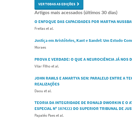
VER TODAS AS EDIÇÕES
Artigos mais acessados (últimos 30 dias)
O ENFOQUE DAS CAPACIDADES POR MARTHA NUSSBAU
Freitas et al.
Justiça em Aristóteles, Kant e Sandel: Um Estudo Co
Moraes
PROVA E VERDADE: O QUE A NEUROCIÊNCIA JÁ NOS D
Vilar FIlho et al.
JOHN RAWLS E AMARTYA SEN: PARALELO ENTRE A TE
REALIZAÇÕES
Daou et al.
TEORIA DA INTEGRIDADE DE RONALD DWORKIN E O A
ESPECIAL Nº 1874222 DO SUPERIOR TRIBUNAL DE JUS
Papaléo Paes et al.