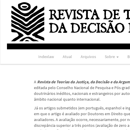
Navegação
Principal
Conteúdo
principal
Barra
Lateral
Indexlaw
Atual
Arquivos
Sobre
B
A
Revista de Teorias da Justiça, da Decisão e da Arg
editada pelo Conselho Nacional de Pesquisa e Pós-gradu
doutrinários inéditos, nacionais e estrangeiros por aut
âmbito nacional quanto internacional.
Já os artigos submetidos (em português, espanhol e i
em que o artigo é avaliado por Doutores em Direito q
avaliadores. A avaliação ocorre, necessariamente, por 
discrepância superior a três pontos (avaliação de zero a