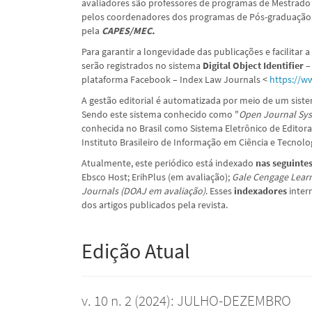
avaliadores são professores de programas de Mestrado 
pelos coordenadores dos programas de Pós-graduação 
pela
CAPES/MEC.
Para garantir a longevidade das publicações e facilitar 
serão registrados no sistema
Digital Object Identifier 
plataforma Facebook – Index Law Journals <
https://w
A gestão editorial é automatizada por meio de um sist
Sendo este sistema conhecido como "
Open Journal Sys
conhecida no Brasil como Sistema Eletrônico de Editora
Instituto Brasileiro de Informação em Ciência e Tecnolog
Atualmente, este periódico está
indexado
nas seguintes
Ebsco Host; ErihPlus (em avaliação);
Gale Cengage Lear
Journals (DOAJ em avaliação)
. Esses
indexadores
inter
dos artigos publicados pela revista.
Edição Atual
v. 10 n. 2 (2024): JULHO-DEZEMBRO