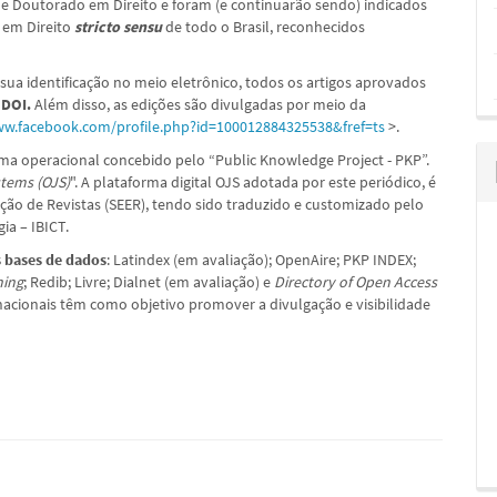
e Doutorado em Direito e foram (e continuarão sendo) indicados
em Direito
stricto sensu
de todo o Brasil, reconhecidos
a sua identificação no meio eletrônico, todos os artigos aprovados
– DOI.
Além disso, as edições são divulgadas por meio da
ww.facebook.com/profile.php?id=100012884325538&fref=ts
>.
ema operacional concebido pelo “Public Knowledge Project - PKP”.
tems (OJS)
". A plataforma digital OJS adotada por este periódico, é
ção de Revistas (SEER), tendo sido traduzido e customizado pelo
ia – IBICT.
 bases de dados
: Latindex (em avaliação); OpenAire; PKP INDEX;
ning
; Redib; Livre; Dialnet (em avaliação) e
Directory of Open Access
nacionais têm como objetivo promover a divulgação e visibilidade