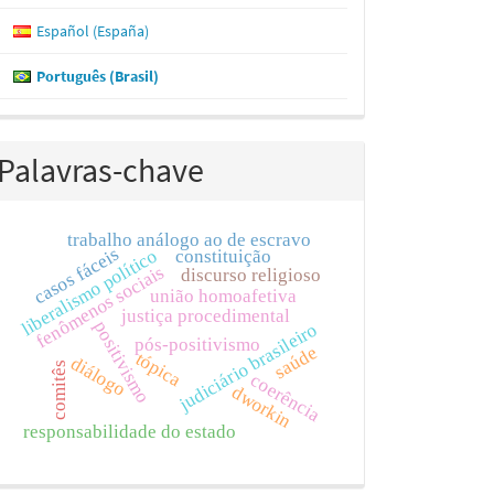
Español (España)
Português (Brasil)
Palavras-chave
trabalho análogo ao de escravo
casos fáceis
liberalismo político
constituição
fenômenos sociais
discurso religioso
união homoafetiva
justiça procedimental
positivismo
judiciário brasileiro
pós-positivismo
saúde
tópica
diálogo
comitês
coerência
dworkin
responsabilidade do estado