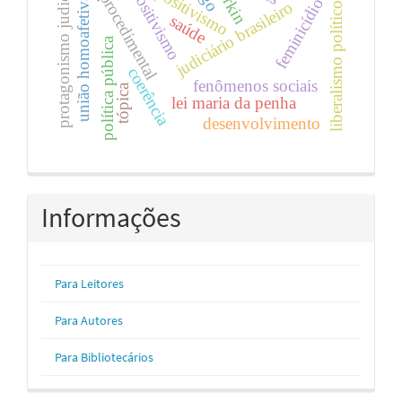
justiça procedimental
pós-positivismo
protagonismo judicial
positivismo
união homoafetiva
feminicídio
judiciário brasileiro
liberalismo político
saúde
política pública
coerência
fenômenos sociais
tópica
lei maria da penha
desenvolvimento
Informações
Para Leitores
Para Autores
Para Bibliotecários