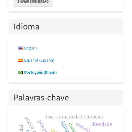
ENVIAR SUBMISSÃO
Submissão
Idioma
English
Español (España)
Português (Brasil)
Palavras-chave
discricionariedade judicial
diálogo
comitês
liberdade
dworkin