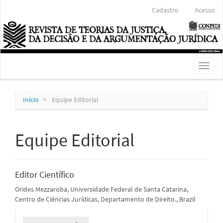
Navegação
Cadastro
Acesso
Principal
Conteúdo
principal
Barra
Lateral
Toggl
naviga
Início
Equipe Editorial
Equipe Editorial
Editor Científico
Orides Mezzaroba, Universidade Federal de Santa Catarina,
Centro de Ciências Jurídicas, Departamento de Direito., Brazil
Enviar