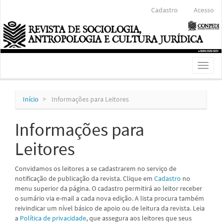
Navegação
Cadastro
Acesso
Principal
Conteúdo
principal
Barra
Lateral
Toggl
naviga
Início
Informações para Leitores
Informações para
Leitores
Convidamos os leitores a se cadastrarem no serviço de
notificação de publicação da revista. Clique em
Cadastro
no
menu superior da página. O cadastro permitirá ao leitor receber
o sumário via e-mail a cada nova edição. A lista procura também
reivindicar um nível básico de apoio ou de leitura da revista. Leia
a
Política de privacidade
, que assegura aos leitores que seus