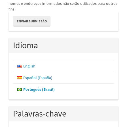
nomes e endereços informados não serão utilizados para outros
fins.
Enviar
ENVIAR SUBMISSÃO
Submissão
Idioma
English
Español (España)
Português (Brasil)
Palavras-chave