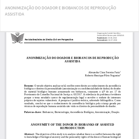
Voltar
ANONIMIZAÇÃO DO DOADOR E BIOBANCOS DE REPRODUÇÃO
aos
ASSISTIDA
Detalhes
do
Artigo
Bai
Ba
PD