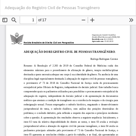
Voltar
Bai
Ba
Adequação do Registro Civil de Pessoas Transgênero
aos
PD
Detalhes
do
Artigo