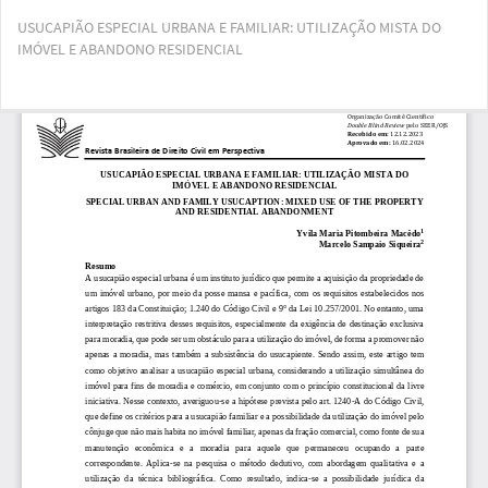
Voltar
USUCAPIÃO ESPECIAL URBANA E FAMILIAR: UTILIZAÇÃO MISTA DO
aos
IMÓVEL E ABANDONO RESIDENCIAL
Detalhes
do
Artigo
Bai
Ba
PD