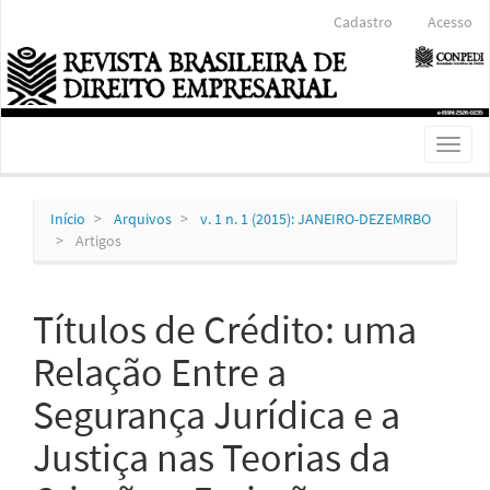
Navegação
Cadastro
Acesso
Principal
Conteúdo
principal
Barra
Lateral
Toggl
naviga
Início
Arquivos
v. 1 n. 1 (2015): JANEIRO-DEZEMRBO
Artigos
Títulos de Crédito: uma
Relação Entre a
Segurança Jurídica e a
Justiça nas Teorias da