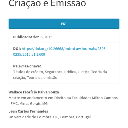
Criação e Emissão
Barra
PDF
lateral
Publicado:
dez. 6, 2015
de
artigos
DOI:
https://doi.org/10.26668/IndexLawJournals/2526-
0235/2015.v1i1.609
Palavras-chave:
Títulos de crédito, Segurança jurídica, Justiça, Teoria da
criação, Teoria da emissão
Conteúdo
Wallace Fabrício Paiva Souza
Mestre em andamento em Direito na Faculdades Milton Campos
do
- FMC, Minas Gerais, MG
artigo
Jean Carlos Fernandes
Universidade de Coimbra, UC, Coimbra, Portugal
principal