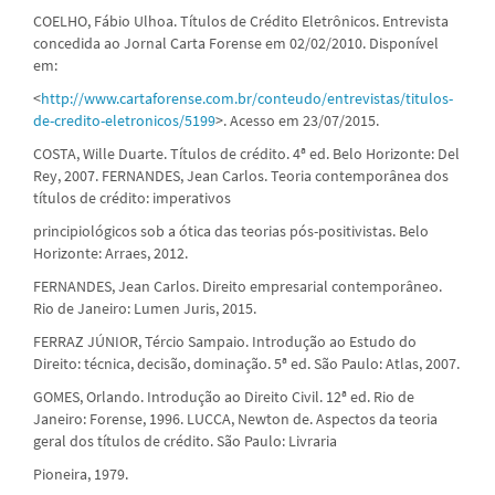
COELHO, Fábio Ulhoa. Títulos de Crédito Eletrônicos. Entrevista
concedida ao Jornal Carta Forense em 02/02/2010. Disponível
em:
<
http://www.cartaforense.com.br/conteudo/entrevistas/titulos-
de-credito-eletronicos/5199
>. Acesso em 23/07/2015.
COSTA, Wille Duarte. Títulos de crédito. 4ª ed. Belo Horizonte: Del
Rey, 2007. FERNANDES, Jean Carlos. Teoria contemporânea dos
títulos de crédito: imperativos
principiológicos sob a ótica das teorias pós-positivistas. Belo
Horizonte: Arraes, 2012.
FERNANDES, Jean Carlos. Direito empresarial contemporâneo.
Rio de Janeiro: Lumen Juris, 2015.
FERRAZ JÚNIOR, Tércio Sampaio. Introdução ao Estudo do
Direito: técnica, decisão, dominação. 5ª ed. São Paulo: Atlas, 2007.
GOMES, Orlando. Introdução ao Direito Civil. 12ª ed. Rio de
Janeiro: Forense, 1996. LUCCA, Newton de. Aspectos da teoria
geral dos títulos de crédito. São Paulo: Livraria
Pioneira, 1979.