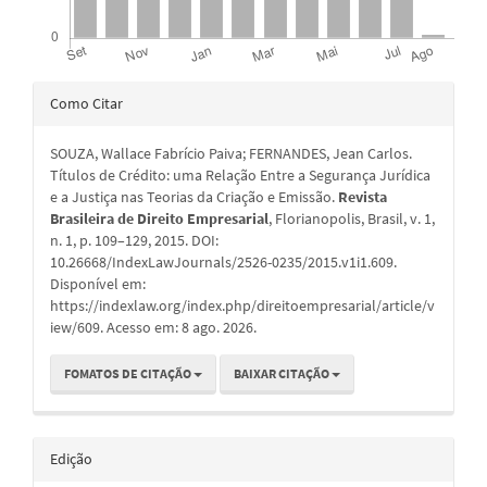
Detalhes
Como Citar
do
SOUZA, Wallace Fabrício Paiva; FERNANDES, Jean Carlos.
artigo
Títulos de Crédito: uma Relação Entre a Segurança Jurídica
e a Justiça nas Teorias da Criação e Emissão.
Revista
Brasileira de Direito Empresarial
, Florianopolis, Brasil, v. 1,
n. 1, p. 109–129, 2015. DOI:
10.26668/IndexLawJournals/2526-0235/2015.v1i1.609.
Disponível em:
https://indexlaw.org/index.php/direitoempresarial/article/v
iew/609. Acesso em: 8 ago. 2026.
FOMATOS DE CITAÇÃO
BAIXAR CITAÇÃO
Edição