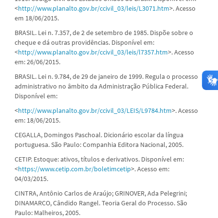
<
http://www.planalto.gov.br/ccivil_03/leis/L3071.htm
>. Acesso
em 18/06/2015.
BRASIL. Lei n. 7.357, de 2 de setembro de 1985. Dispõe sobre o
cheque e dá outras providências. Disponível em:
<
http://www.planalto.gov.br/ccivil_03/leis/l7357.htm
>. Acesso
em: 26/06/2015.
BRASIL. Lei n. 9.784, de 29 de janeiro de 1999. Regula o processo
administrativo no âmbito da Administração Pública Federal.
Disponível em:
<
http://www.planalto.gov.br/ccivil_03/LEIS/L9784.htm
>. Acesso
em: 18/06/2015.
CEGALLA, Domingos Paschoal. Dicionário escolar da língua
portuguesa. São Paulo: Companhia Editora Nacional, 2005.
CETIP. Estoque: ativos, títulos e derivativos. Disponível em:
<
https://www.cetip.com.br/boletimcetip
>. Acesso em:
04/03/2015.
CINTRA, Antônio Carlos de Araújo; GRINOVER, Ada Pelegrini;
DINAMARCO, Cândido Rangel. Teoria Geral do Processo. São
Paulo: Malheiros, 2005.