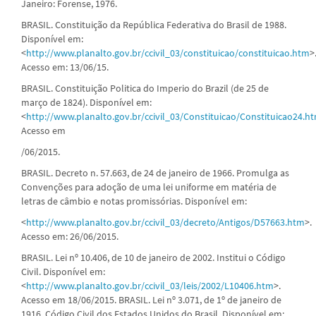
Janeiro: Forense, 1976.
BRASIL. Constituição da República Federativa do Brasil de 1988.
Disponível em:
<
http://www.planalto.gov.br/ccivil_03/constituicao/constituicao.htm
>
Acesso em: 13/06/15.
BRASIL. Constituição Politica do Imperio do Brazil (de 25 de
março de 1824). Disponível em:
<
http://www.planalto.gov.br/ccivil_03/Constituicao/Constituicao24.h
Acesso em
/06/2015.
BRASIL. Decreto n. 57.663, de 24 de janeiro de 1966. Promulga as
Convenções para adoção de uma lei uniforme em matéria de
letras de câmbio e notas promissórias. Disponível em:
<
http://www.planalto.gov.br/ccivil_03/decreto/Antigos/D57663.htm
>.
Acesso em: 26/06/2015.
BRASIL. Lei nº 10.406, de 10 de janeiro de 2002. Institui o Código
Civil. Disponível em:
<
http://www.planalto.gov.br/ccivil_03/leis/2002/L10406.htm
>.
Acesso em 18/06/2015. BRASIL. Lei nº 3.071, de 1º de janeiro de
1916. Código Civil dos Estados Unidos do Brasil. Disponível em: