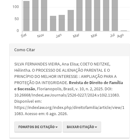
Detalhes
Como Citar
do
SILVA FERNANDES VIEIRA, Ana Elisa; COETO NEITZKE,
artigo
Hélintha. O PROCESSO DE ALIENAÇÃO PARENTAL E O
PRINCÍPIO DO MELHOR INTERESSE: : AMPLIAÇÃO PARA A
PROTEÇÃO DA INTEGRIDADE.
Revista de Direito de Família
e Sucessão
, Florianopolis, Brasil, v. 10, n. 2, 2025. DOI:
10.26668/IndexLawJournals/2526-0227/2024.v10i2.11083.
Disponível em:
https://indexlaw.org/index.php/direitofamilia/article/view/1
1083. Acesso em: 6 ago. 2026.
FOMATOS DE CITAÇÃO
BAIXAR CITAÇÃO