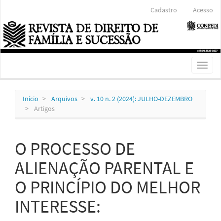
Navegação
Cadastro
Acesso
Principal
Conteúdo
principal
Barra
Lateral
Toggl
naviga
Início
Arquivos
v. 10 n. 2 (2024): JULHO-DEZEMBRO
Artigos
O PROCESSO DE
ALIENAÇÃO PARENTAL E
O PRINCÍPIO DO MELHOR
INTERESSE: