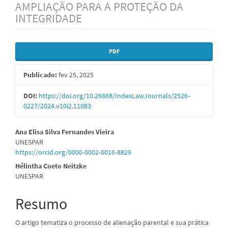
AMPLIAÇÃO PARA A PROTEÇÃO DA
INTEGRIDADE
Barra
PDF
lateral
Publicado:
fev 25, 2025
de
artigos
DOI:
https://doi.org/10.26668/IndexLawJournals/2526-
0227/2024.v10i2.11083
Conteúdo
Ana Elisa Silva Fernandes Vieira
UNESPAR
do
https://orcid.org/0000-0002-0016-8829
artigo
Hélintha Coeto Neitzke
UNESPAR
principal
Resumo
O artigo tematiza o processo de alienação parental e sua prática