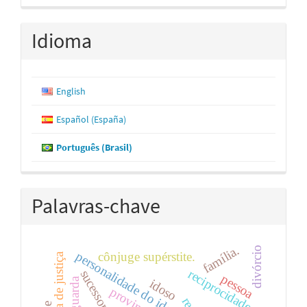
Idioma
English
Español (España)
Português (Brasil)
Palavras-chave
família.
divórcio
personalidade do idoso
cônjuge supérstite.
reciprocidade
sucessores.
pessoa
guarda
idoso