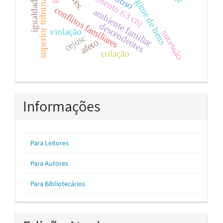
superior tribuna de justiça
provimento 63 cnj
regime de bens
igualdade
conflitos familiares
ambiente familiar
descendentes
violação
sucessão
cejusc
afeto
colação
Informações
Para Leitores
Para Autores
Para Bibliotecários