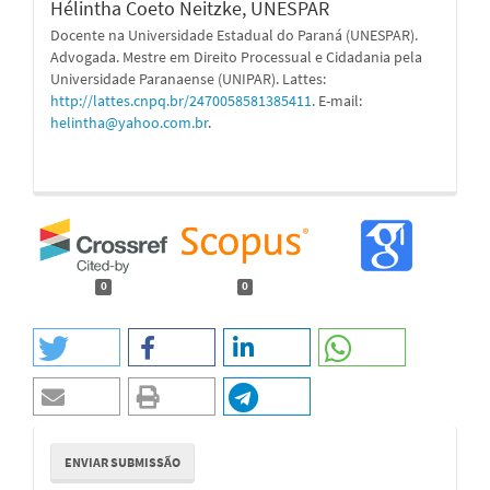
Hélintha Coeto Neitzke,
UNESPAR
Docente na Universidade Estadual do Paraná (UNESPAR).
Advogada. Mestre em Direito Processual e Cidadania pela
Universidade Paranaense (UNIPAR). Lattes:
http://lattes.cnpq.br/2470058581385411
. E-mail:
helintha@yahoo.com.br
.
0
0
Enviar
ENVIAR SUBMISSÃO
Submissão