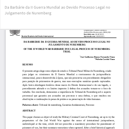
Voltar
Da Barbárie da II Guerra Mundial ao Devido Processo Legal no
aos
Julgamento de Nuremberg
Detalhes
do
Artigo
Bai
Ba
PD