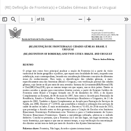
Voltar
Bai
Ba
(RE) Definição de Fronteira(s) e Cidades Gêmeas: Brasil e Uruguai
aos
PD
Detalhes
do
Artigo