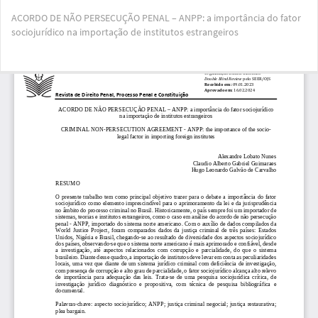
Voltar
ACORDO DE NÃO PERSECUÇÃO PENAL – ANPP: a importância do fator
aos
sociojurídico na importação de institutos estrangeiros
Detalhes
do
Artigo
Bai
Ba
PD