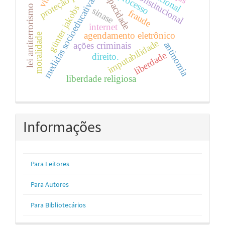
proteção penal.
capacidade
processo
medidas socioeducativas
lei antiterrorismo
günter jakobs
sinase
fraude
internet
agendamento eletrônico
moralidade
imputabilidade
antinomia
ações criminais
liberdade
direito.
liberdade religiosa
Informações
Para Leitores
Para Autores
Para Bibliotecários