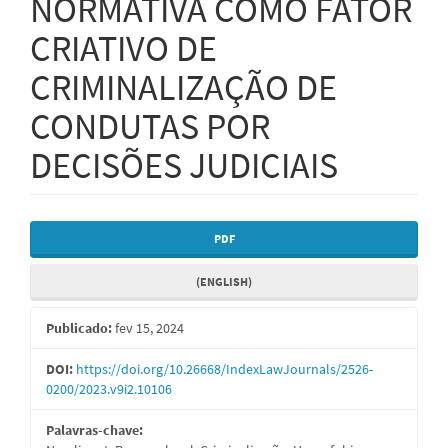
NORMATIVA COMO FATOR
CRIATIVO DE
CRIMINALIZAÇÃO DE
CONDUTAS POR
DECISÕES JUDICIAIS
Barra
PDF
lateral
(ENGLISH)
de
artigos
Publicado:
fev 15, 2024
DOI:
https://doi.org/10.26668/IndexLawJournals/2526-
0200/2023.v9i2.10106
Palavras-chave: