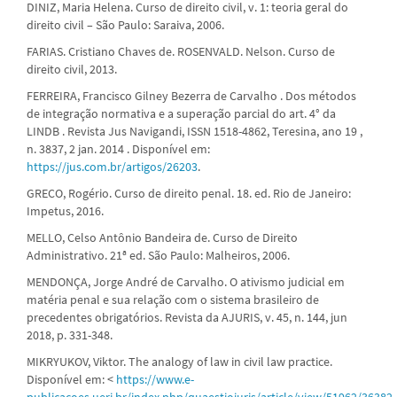
DINIZ, Maria Helena. Curso de direito civil, v. 1: teoria geral do
direito civil – São Paulo: Saraiva, 2006.
FARIAS. Cristiano Chaves de. ROSENVALD. Nelson. Curso de
direito civil, 2013.
FERREIRA, Francisco Gilney Bezerra de Carvalho . Dos métodos
de integração normativa e a superação parcial do art. 4° da
LINDB . Revista Jus Navigandi, ISSN 1518-4862, Teresina, ano 19 ,
n. 3837, 2 jan. 2014 . Disponível em:
https://jus.com.br/artigos/26203
.
GRECO, Rogério. Curso de direito penal. 18. ed. Rio de Janeiro:
Impetus, 2016.
MELLO, Celso Antônio Bandeira de. Curso de Direito
Administrativo. 21ª ed. São Paulo: Malheiros, 2006.
MENDONÇA, Jorge André de Carvalho. O ativismo judicial em
matéria penal e sua relação com o sistema brasileiro de
precedentes obrigatórios. Revista da AJURIS, v. 45, n. 144, jun
2018, p. 331-348.
MIKRYUKOV, Viktor. The analogy of law in civil law practice.
Disponível em: <
https://www.e-
publicacoes.uerj.br/index.php/quaestioiuris/article/view/51962/36382