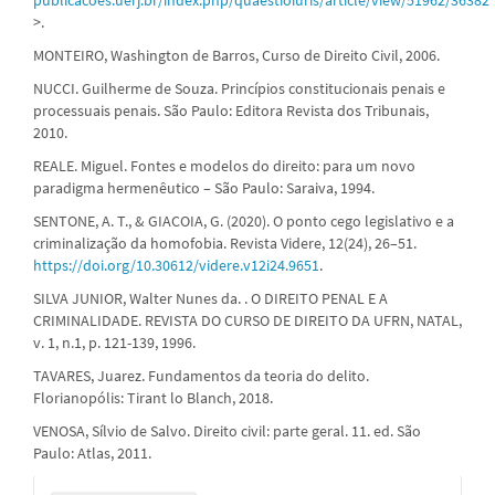
>.
MONTEIRO, Washington de Barros, Curso de Direito Civil, 2006.
NUCCI. Guilherme de Souza. Princípios constitucionais penais e
processuais penais. São Paulo: Editora Revista dos Tribunais,
2010.
REALE. Miguel. Fontes e modelos do direito: para um novo
paradigma hermenêutico – São Paulo: Saraiva, 1994.
SENTONE, A. T., & GIACOIA, G. (2020). O ponto cego legislativo e a
criminalização da homofobia. Revista Videre, 12(24), 26–51.
https://doi.org/10.30612/videre.v12i24.9651
.
SILVA JUNIOR, Walter Nunes da. . O DIREITO PENAL E A
CRIMINALIDADE. REVISTA DO CURSO DE DIREITO DA UFRN, NATAL,
v. 1, n.1, p. 121-139, 1996.
TAVARES, Juarez. Fundamentos da teoria do delito.
Florianopólis: Tirant lo Blanch, 2018.
VENOSA, Sílvio de Salvo. Direito civil: parte geral. 11. ed. São
Paulo: Atlas, 2011.
Enviar