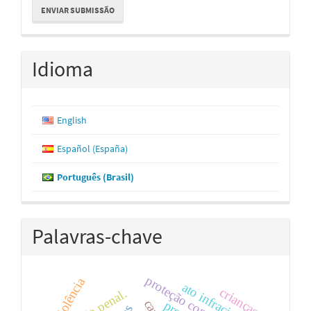
ENVIAR SUBMISSÃO
Submissão
Idioma
English
Español (España)
Português (Brasil)
Palavras-chave
proteção constitucional
violência
ato infracional
crianças