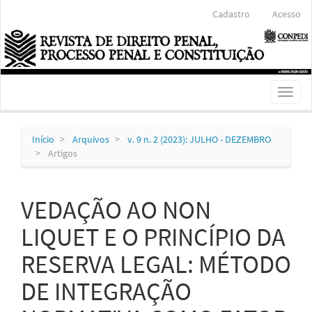
Navegação
Cadastro
Acesso
Principal
Conteúdo
principal
Barra
Lateral
Toggl
naviga
Início
Arquivos
v. 9 n. 2 (2023): JULHO - DEZEMBRO
Artigos
VEDAÇÃO AO NON
LIQUET E O PRINCÍPIO DA
RESERVA LEGAL: MÉTODO
DE INTEGRAÇÃO