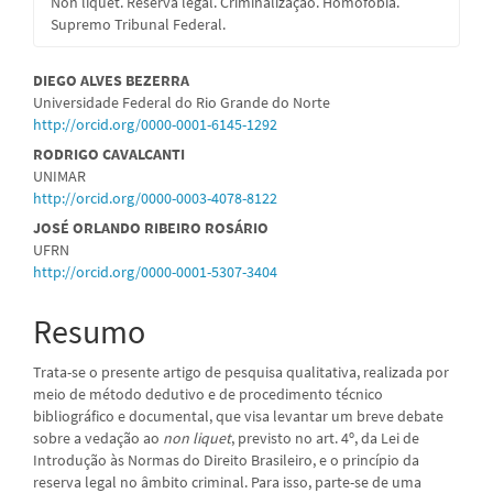
Non liquet. Reserva legal. Criminalização. Homofobia.
Supremo Tribunal Federal.
Conteúdo
DIEGO ALVES BEZERRA
Universidade Federal do Rio Grande do Norte
do
http://orcid.org/0000-0001-6145-1292
artigo
RODRIGO CAVALCANTI
UNIMAR
principal
http://orcid.org/0000-0003-4078-8122
JOSÉ ORLANDO RIBEIRO ROSÁRIO
UFRN
http://orcid.org/0000-0001-5307-3404
Resumo
Trata-se o presente artigo de pesquisa qualitativa, realizada por
meio de método dedutivo e de procedimento técnico
bibliográfico e documental, que visa levantar um breve debate
sobre a vedação ao
non liquet
, previsto no art. 4º, da Lei de
Introdução às Normas do Direito Brasileiro, e o princípio da
reserva legal no âmbito criminal. Para isso, parte-se de uma