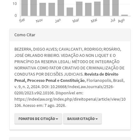
Detalhes
Como Citar
do
BEZERRA, DIEGO ALVES; CAVALCANTI, RODRIGO; ROSÁRIO,
artigo
JOSÉ ORLANDO RIBEIRO. VEDAÇÃO AO NON LIQUET E O
PRINCÍPIO DA RESERVA LEGAL: MÉTODO DE INTEGRAÇÃO
NORMATIVA COMO FATOR CRIATIVO DE CRIMINALIZAÇÃO DE
CONDUTAS POR DECISÕES JUDICIAIS.
Revista de Direito
Penal, Processo Penal e Constituição
, Florianopolis, Brasil,
v. 9, n. 2, 2024. DOI: 10.26668/IndexLawJournals/2526-
0200/2023.v9i2.10106. Disponível em:
https://indexlaw.org/index.php/direitopenal/article/view/10
106. Acesso em: 7 ago. 2026.
FOMATOS DE CITAÇÃO
BAIXAR CITAÇÃO