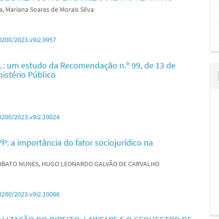
ra, Mariana Soares de Morais Silva
0200/2023.v9i2.9957
um estudo da Recomendação n.º 99, de 13 de
istério Público
0200/2023.v9i2.10024
 importância do fator sociojurídico na
LOBATO NUNES, HUGO LEONARDO GALVÃO DE CARVALHO
0200/2023.v9i2.10066