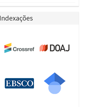
Indexações