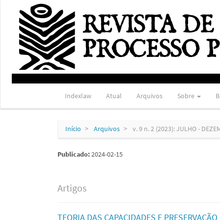
Navegação
Principal
Conteúdo
principal
Barra
Lateral
Indexlaw
Atual
Arquivos
Sobre
B
Início
Arquivos
v. 9 n. 2 (2023): JULHO - DEZ
Publicado:
2024-02-15
Artigos
TEORIA DAS CAPACIDADES E PRESERVAÇÃO