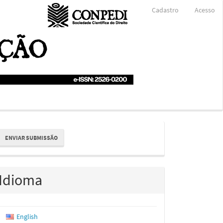
Cadastro
Acesso
nviar
ENVIAR SUBMISSÃO
ubmissão
Idioma
English