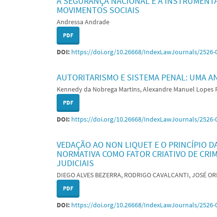
A SEGURANÇA NACIONAL E A INSTRUMENTA
MOVIMENTOS SOCIAIS
Andressa Andrade
PDF
DOI:
https://doi.org/10.26668/IndexLawJournals/2526-
AUTORITARISMO E SISTEMA PENAL: UMA A
Kennedy da Nobrega Martins, Alexandre Manuel Lopes 
PDF
DOI:
https://doi.org/10.26668/IndexLawJournals/2526-
VEDAÇÃO AO NON LIQUET E O PRINCÍPIO D
NORMATIVA COMO FATOR CRIATIVO DE CRI
JUDICIAIS
DIEGO ALVES BEZERRA, RODRIGO CAVALCANTI, JOSÉ O
PDF
DOI:
https://doi.org/10.26668/IndexLawJournals/2526-