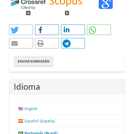
0
0
Enviar
ENVIAR SUBMISSÃO
Submissão
Idioma
English
Español (España)
Português (Brasil)