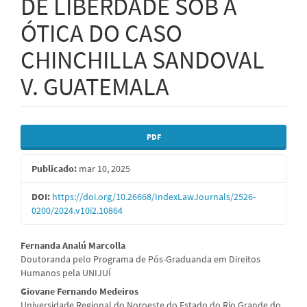
DE LIBERDADE SOB A
ÓTICA DO CASO
CHINCHILLA SANDOVAL
V. GUATEMALA
Barra
PDF
lateral
Publicado:
mar 10, 2025
de
artigos
DOI:
https://doi.org/10.26668/IndexLawJournals/2526-
0200/2024.v10i2.10864
Conteúdo
Fernanda Analú Marcolla
Doutoranda pelo Programa de Pós-Graduanda em Direitos
do
Humanos pela UNIJUÍ
artigo
Giovane Fernando Medeiros
Universidade Regional do Noroeste do Estado do Rio Grande do