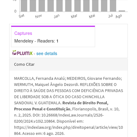
Captures
Mendeley - Readers:
1
-
see details
Detalhes
Como Citar
do
MARCOLLA, Fernanda Analú; MEDEIROS, Giovane Fernando;
artigo
WERMUTH, Maiquel Ângelo Dezordi. REFLEXÕES SOBRE O
DIREITO À SAÚDE DAS PESSOAS COM DEFICIÊNCIA PRIVADAS
DE LIBERDADE SOB A ÓTICA DO CASO CHINCHILLA
SANDOVAL V. GUATEMALA.
Revista de Direito Penal,
Processo Penal e Constituição
, Florianopolis, Brasil, v. 10,
n. 2, 2025. DOI: 10.26668/IndexLawJournals/2526-
0200/2024.v10i2.10864. Disponível em:
https://indexlaw.org/index.php/direitopenal/article/view/10
864. Acesso em: 6 ago. 2026.