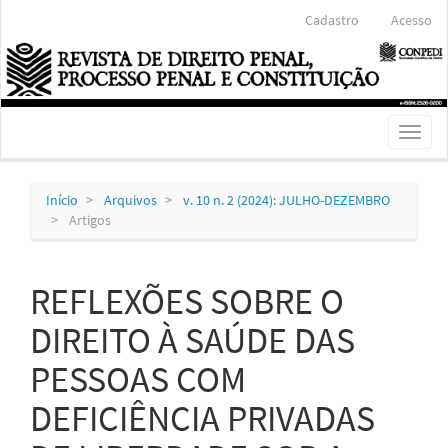
Navegação
Cadastro
Acesso
Principal
Conteúdo
principal
Barra
Lateral
Toggl
naviga
Início
Arquivos
v. 10 n. 2 (2024): JULHO-DEZEMBRO
Artigos
REFLEXÕES SOBRE O
DIREITO À SAÚDE DAS
PESSOAS COM
DEFICIÊNCIA PRIVADAS