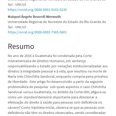
principal
Sul - UNIJUÍ
https://orcid.org/0000-0001-9102-5235
Maiquel Ângelo Dezordi Wermuth
Universidade Regional do Noroeste do Estado do Rio Grande do
Sul - UNIJUÍ
https://orcid.org/0000-0002-7365-5601
Resumo
No ano de 2016 a Guatemala foi condenada pela Corte
Interamericana de Direitos Humanos, em sentença
responsabilizando o Estado por violações institucionalizadas aos
direitos à integridade pessoal e à vida, que resultou na morte de
María Inés Chinchilla Sandoval, enquanto cumpria pena privativa
de liberdade. Este artigo foi desenvolvido a partir da seguinte
problemática de pesquisa: sob quais aspectos o caso Chinchilla
Sandoval
versus
Guatemala, no âmbito da Corte-IDH, afigura-se
como um
standard
decisório importante para direcionar a
efetivação do direito à saúde para pessoas com deficiência no
cárcere? Como hipótese inicial, observa-se que as pessoas com
deficiência não têm os direitos observados, sendo consideradas