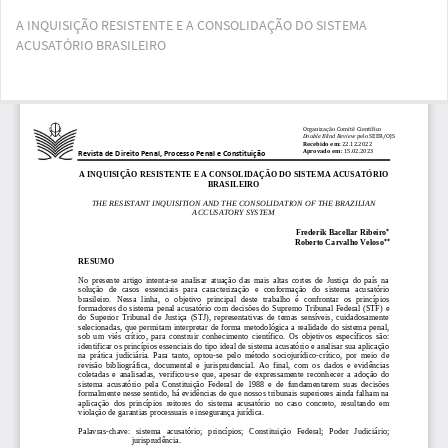
Voltar
A INQUISIÇÃO RESISTENTE E A CONSOLIDAÇÃO DO SISTEMA
aos
ACUSATÓRIO BRASILEIRO
Detalhes
do
Artigo
Bai
Ba
PD