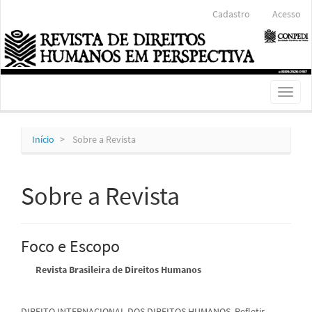
Navegação
Cadastro
Acesso
Principal
Conteúdo
principal
Barra
Lateral
Toggl
naviga
Início
Sobre a Revista
Sobre a Revista
Foco e Escopo
Revista Brasileira de Direitos Humanos
DIREITO INTERNACIONAL DOS DIREITOS HUMANOS ­ Refletir